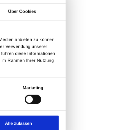
Über Cookies
Bären-
 Medien anbieten zu können
it der
hrer Verwendung unserer
 führen diese Informationen
ie im Rahmen Ihrer Nutzung
t der
Marketing
ege Mittel
Alle zulassen