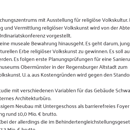
hungszentrums mit Ausstellung für religiöse Volkskultur. 
g und Vermittlung religiöser Volkskunst wird von der Abte
inariatskonferenz vorgestellt.
r eine museale Bewahrung hinausgeht. Es geht darum, ju
turellen Erbe religiöser Volkskunst zu gewinnen. Es soll 
rden. Es folgen erste Planungsprüfungen für eine Sanier
useums Obermünster in der Regensburger Altstadt zum
olkskunst. U. a. aus Kostengründen wird gegen den Stando
tudie mit verschiedenen Variablen für das Gebäude Schwa
ternes Architekturbüro.
gem Neubau mit Untergeschoss als barrierefreies Foyer
rund 10,0 Mio. € brutto.
i der allerdings die im Behindertengleichstellungsgeset
7,3 Mio. € brutto.