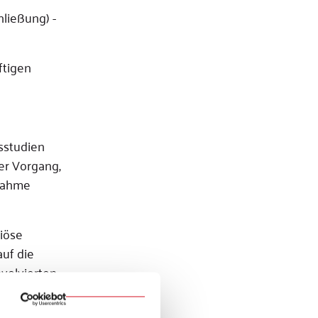
ließung) -
ftigen
sstudien
er Vorgang,
ßnahme
giöse
auf die
nvolvierten
räsentation.
t werden.