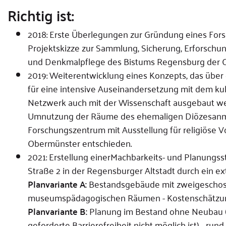
Richtig ist:
2018: Erste Überlegungen zur Gründung eines Forsc
Projektskizze zur Sammlung, Sicherung, Erforschun
und Denkmalpflege des Bistums Regensburg der Ord
2019: Weiterentwicklung eines Konzepts, das übe
für eine intensive Auseinandersetzung mit dem kul
Netzwerk auch mit der Wissenschaft ausgebaut we
Umnutzung der Räume des ehemaligen Diözesanm
Forschungszentrum mit Ausstellung für religiöse V
Obermünster entschieden.
2021: Erstellung einer
Machbarkeits- und Planungss
Straße 2 in der Regensburger Altstadt durch ein ex
Planvariante A:
Bestandsgebäude mit zweigeschossi
museumspädagogischen Räumen - Kostenschätzung 
Planvariante B:
Planung im Bestand ohne Neubau (be
geforderte Barrierefreiheit nicht möglich ist) - rund 