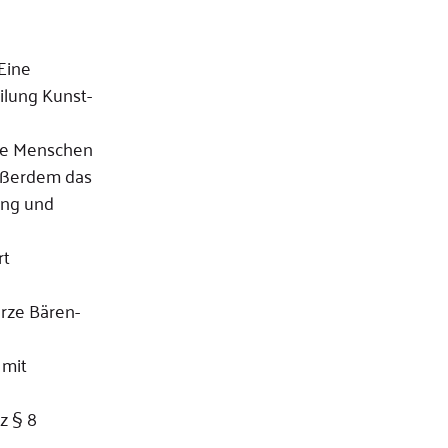
Eine
ilung Kunst-
nge Menschen
außerdem das
ung und
rt
rze Bären-
 mit
z § 8