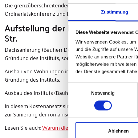
Die grenzüberschreitenden Kontakte nach Tschechien 
Ordinariatskonferenz und Diözesansteuerausschuss st
Zustimmung
Aufstellung der Kostenschätzung
Str.
Diese Webseite verwendet 
Wir verwenden Cookies, um I
Dachsanierung (Bauherr Domkapitel): 2.551.900 Euro. 
und die Zugriffe auf unsere 
Gründung des Instituts, sondern muss für den Erhalt 
Website an unsere Partner fü
möglicherweise mit weiteren
Ausbau von Wohnungen im Nebengebäude: 1.223.000 Eu
der Dienste gesammelt habe
Gründung des Instituts.
Einwilligungsauswahl
Ausbau des Instituts (Bauherr Diözese Regensburg) im 
Notwendig
In diesem Kostenansatz sind vorbehaltlich der Ergebni
zur Sanierung der romanischen Galluskapelle mit kalkulie
Lesen Sie auch:
Warum die Gründung des Instituts für chri
Ablehnen