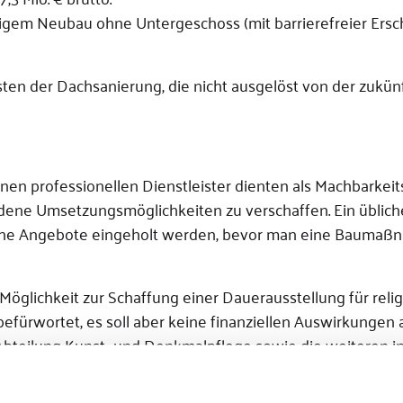
em Neubau ohne Untergeschoss (mit barrierefreier Ersch
sten der Dachsanierung, die nicht ausgelöst von der zukün
en professionellen Dienstleister dienten als Machbarkeit
edene Umsetzungsmöglichkeiten zu verschaffen. Ein üblich
edene Angebote eingeholt werden, bevor man eine Bauma
 Möglichkeit zur Schaffung einer Dauerausstellung für reli
 befürwortet, es soll aber keine finanziellen Auswirkungen 
 Abteilung Kunst- und Denkmalpflege sowie die weiteren i
er Reduzierung auf ein Forschungszentrum ohne museale P
ale Krippenwege und -ausstellungen soll weiter ausgebau