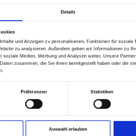
werden damit auch gestärkt. Die Entscheidungsgremien
immen 2023 dem angepassten Konzept einstimmig zu.
Details
 zur Sanierung Gebäude Schwarze 
Cookies
nhalte und Anzeigen zu personalisieren, Funktionen für soziale
Die Sanierung des Daches steht in keinem Zusammenhang m
Website zu analysieren. Außerdem geben wir Informationen zu I
des Gebäudebestands durchgeführt werden.
r soziale Medien, Werbung und Analysen weiter. Unsere Partner
 Daten zusammen, die Sie ihnen bereitgestellt haben oder die s
ro. Auch diese Kosten stehen nicht im Zusammenhang mi
n.
Hauptgebäude: 1.425.100 Euro
Präferenzen
Statistiken
sse der Bauforschung und der Zustimmung der Denkmalpfl
rt.
stliche Bilderwelten jetzt wichtig ist
Auswahl erlauben