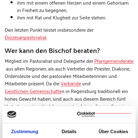
ihm mit einem offenen Herzen und einem Gehorsam
in Freiheit zu begegnen,
ihm mit Rat und Klugheit zur Seite stehen.
Den letzten Punkt leistet insbesondere der
Diözesanpastoralrat
.
Wer kann den Bischof beraten?
Mitglied im Pastoralrat sind Delegierte der
Pfarrgemeinderäte
aus allen Regionen, als auch Vertreter der Priester, Diakone,
Ordensleute und der pastoralen Mitarbeiterinnen und
Mitarbeiter präsent. Da die
Verbände
und
Geistlichen Gemeinschafte
n in Regensburg traditionell ein
hohes Gewicht haben, sind auch aus diesem Bereich fünf
Vertreter repräsentiert. Insgesamt gehören diesem Gremium
44 Personen an.
Die Mitglieder kommen zwei bis drei Mal pro Jahr zusammen,
Zustimmung
Details
Über Cookies
um aktuelle Themen aus der Pastoral aufzugreifen und zu