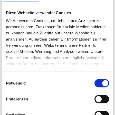
erörtern. Dabei werden auch praktische Folgerungen und
Arbeitsschwerpunkte zum Thema.
Diese Webseite verwendet Cookies
Hier finden Sie eine aktuelle
Wir verwenden Cookies, um Inhalte und Anzeigen zu
Mitgliederliste des Diözesanpastoralrates
.
personalisieren, Funktionen für soziale Medien anbieten
Der Pfarrgemeinderat auf Diözesanebene
zu können und die Zugriffe auf unsere Website zu
analysieren. Außerdem geben wir Informationen zu Ihrer
Letztlich ist der Pastoralrat so etwas wie der
Verwendung unserer Website an unsere Partner für
Pfarrgemeinderat auf Diözesanebene. In gewisser Weise
soziale Medien, Werbung und Analysen weiter. Unsere
sind deshalb auch die Pfarrgemeinderäte Mittragende, die
Partner führen diese Informationen möglicherweise mit
den Bischof der Diözese unterstützen. Aus den Reihen der
weiteren Daten zusammen, die Sie ihnen bereitgestellt
Pfarrgemeinderäte wird ja auch ein großer Teil der Mitglieder
haben oder die sie im Rahmen Ihrer Nutzung der Dienste
des Pastoralrates gewählt.
gesammelt haben.
Einwilligungsauswahl
Notwendig
Bitte: Informieren Sie sich über den Pfarrgemeinderat Ihrer
Pfarrei
und informieren Sie das Pfarrbüro oder den Sprecher
Ihres Pfarrgemeinderates, wenn Sie sich mit dem Gedanken
Präferenzen
tragen, in der nächsten Wahl kandidieren zu wollen.
Statistiken