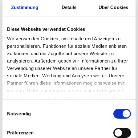
von Christus durch den Bischof verliehen wird.“ (
YOUCAT
Nr.
Zustimmung
Details
Über Cookies
249)
Christus handelt
Diese Webseite verwendet Cookies
Wir verwenden Cookies, um Inhalte und Anzeigen zu
Aposteldienst
personalisieren, Funktionen für soziale Medien anbieten
zu können und die Zugriffe auf unsere Website zu
Dreistufiges Amt
analysieren. Außerdem geben wir Informationen zu Ihrer
Verwendung unserer Website an unsere Partner für
Weiheliturgie
soziale Medien, Werbung und Analysen weiter. Unsere
Partner führen diese Informationen möglicherweise mit
Sie haben Interesse am Beruf des Priesters oder
weiteren Daten zusammen, die Sie ihnen bereitgestellt
Diakons?
haben oder die sie im Rahmen Ihrer Nutzung der Dienste
gesammelt haben.
Einwilligungsauswahl
Notwendig
Präferenzen
Die Sakramente der Kirche