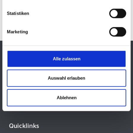
Taufe
|
Eucharistie
|
Firmung
|
Beichte
|
Ehe
|
Weihe
|
Statistiken
Krankensalbung
Marketing
Kontakt
Alle zulassen
Bischöfliches Ordinariat Regensburg
Niedermünstergasse 1
93047 Regensburg
Auswahl erlauben
Tel.:
+49 941 597-01
Ablehnen
Fax:
+49 941 597-1055
E-Mail:
info(at)bistum-regensburg.de
Quicklinks