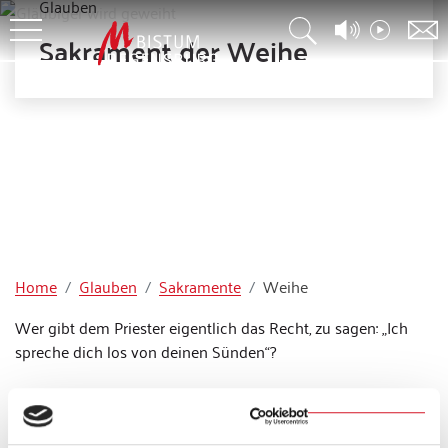
Glauben
Sakrament der Weihe
title (wo ist copyright?)
Home
Glauben
Sakramente
Weihe
Wer gibt dem Priester eigentlich das Recht, zu sagen: „Ich
spreche dich los von deinen Sünden“?
Um das zu verstehen, muss man um das Sakrament der
Weihe wissen: „Wer geweiht wird, empfängt eine Gabe des
Heiligen Geistes, die ihm eine heilige Vollmacht gibt und