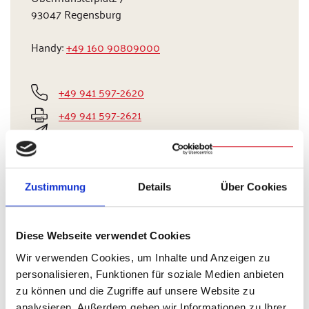
93047 Regensburg
Handy:
+49 160 90809000
+49 941 597-2620
+49 941 597-2621
behindertenseelsorge(at)bistum-regensburg.de
Zustimmung
Details
Über Cookies
„Gott schuf den Menschen als sein Abbild!“
Diese Webseite verwendet Cookies
(Gen 1,27)
Wir verwenden Cookies, um Inhalte und Anzeigen zu
personalisieren, Funktionen für soziale Medien anbieten
In der Bibel steht:
zu können und die Zugriffe auf unsere Website zu
Gott hat den Menschen erschaffen.
analysieren. Außerdem geben wir Informationen zu Ihrer