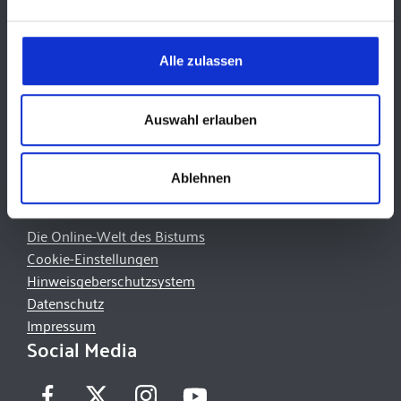
93047 Regensburg
Tel.:
+49 941 597-01
Alle zulassen
Fax:
+49 941 597-1055
E-Mail:
info(at)bistum-regensburg.de
Auswahl erlauben
Quicklinks
Lernplattform des Bistums
Ablehnen
Informationsplattform PE34
Die Online-Welt des Bistums
Cookie-Einstellungen
Hinweisgeberschutzsystem
Datenschutz
Impressum
Social Media