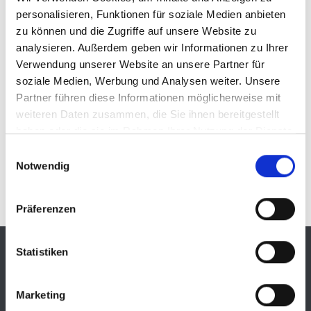
gottesdienstliche oder kirchliche Feiern an. Wir feiern selbst
personalisieren, Funktionen für soziale Medien anbieten
Gottesdienste, bei denen immer eine Induktionsanlage
zu können und die Zugriffe auf unsere Website zu
vorhanden ist.
analysieren. Außerdem geben wir Informationen zu Ihrer
Wir wollen alle Menschen am kirchlichen Leben teilhaben
Verwendung unserer Website an unsere Partner für
lassen. Mehr finden Sie auch in unserem Bereich
soziale Medien, Werbung und Analysen weiter. Unsere
Menschen mit Behinderung
.
Partner führen diese Informationen möglicherweise mit
weiteren Daten zusammen, die Sie ihnen bereitgestellt
Kontakt & Ansprechpartner
haben oder die sie im Rahmen Ihrer Nutzung der Dienste
gesammelt haben.
Einwilligungsauswahl
weitere Informationen
Notwendig
Präferenzen
Kontakt
Statistiken
Bischöfliches Ordinariat Regensburg
Niedermünstergasse 1
Marketing