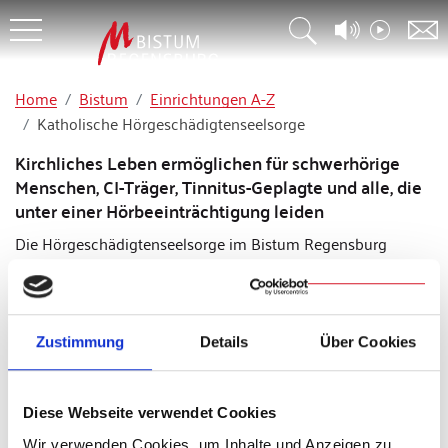
Home
Bistum
Einrichtungen A-Z
Katholische Hörgeschädigtenseelsorge
Kirchliches Leben ermöglichen für schwerhörige
Menschen, CI-Träger, Tinnitus-Geplagte und alle, die
unter einer Hörbeeinträchtigung leiden
Die Hörgeschädigtenseelsorge im Bistum Regensburg
macht es sich zur Aufgabe, im Bereich der Kirche die
Interessen der schwerhörigen Menschen, der CI-Träger, von
Menschen, die unter Tinnitus leiden, und all derer zu
vertreten, die in ihrem Hörvermögen beeinträchtigt sind.
Zustimmung
Details
Über Cookies
Wir möchten mithelfen, dass Sie voll und ganz am
kirchlichen Leben teilhaben können. Dazu bieten wir
Diese Webseite verwendet Cookies
technische Hilfsmittel wie mobile Induktionsanlagen für
Wir verwenden Cookies, um Inhalte und Anzeigen zu