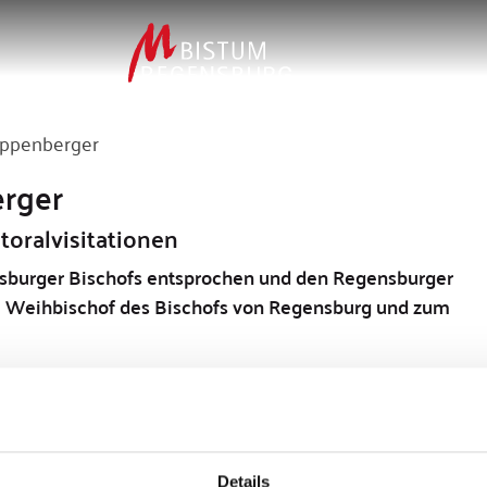
appenberger
erger
toralvisitationen
ensburger Bischofs entsprochen und den Regensburger
 Weihbischof des Bischofs von Regensburg und zum
erger vom damaligen Bischof Gerhard Ludwig Müller
013 bestätigte Bischof Dr. Rudolf Voderholzer diese
Details