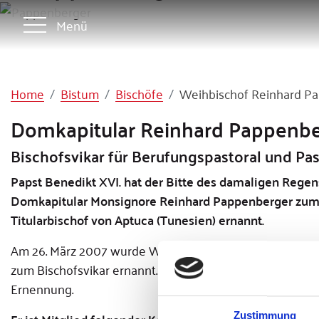
Menü
Home
Bistum
Bischöfe
Weihbischof Reinhard P
Domkapitular Reinhard Pappenb
Bischofsvikar für Berufungspastoral und Pas
Papst Benedikt XVI. hat der Bitte des damaligen Reg
Domkapitular Monsignore Reinhard Pappenberger zum
Titularbischof von Aptuca (Tunesien) ernannt.
Am 26. März 2007 wurde Weihbischof Reinhard Pappenb
zum Bischofsvikar ernannt. Mit Wirkung vom 26. Januar 2
Ernennung.
Zustimmung