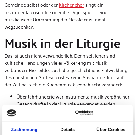
Gemeinde selbst oder der
Kirchenchor
singt, ein
Instrumentalensemble oder die Orgel spielt – eine
musikalische Umrahmung der Messfeier ist nicht
wegzudenken.
Musik in der Liturgie
Das ist auch nicht verwunderlich. Denn seit jeher sind
kultische Handlungen vieler Völker eng mit Musik
verbunden. Hier bildet auch die geschichtliche Entwicklung
des christlichen Gottesdienstes keine Ausnahme. Im Lauf
der Zeit hat sich die Kirchenmusik jedoch sehr verändert:
Über Jahrhunderte war Instrumentalmusik verpönt, nur
Gesang durfte in der Liturgie verwendet werden.
Dagegen war es beispielsweise im 19.
Jahrhundert beliebt, konzertante, opernhafte Musik im
Gottesdienst – im wahrsten Sinne des Wortes –
Zustimmung
Details
Über Cookies
aufzuführen, sodass die eigentliche liturgische Feier