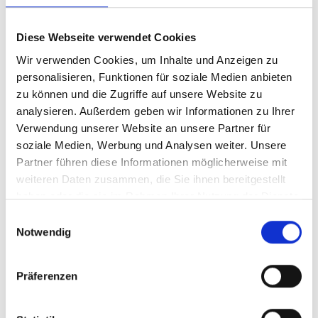
zur Nebensache geriet.
Papst Pius X. ordnete daraufhin die Kirchenmusik zu
Diese Webseite verwendet Cookies
Beginn des 20. Jh. neu: Zugelassen war fortan einerseits
der Gregorianische Choral und vokale Chormusik, aber
Wir verwenden Cookies, um Inhalte und Anzeigen zu
andererseits auch moderne Musik, sofern ihr Stil nicht
personalisieren, Funktionen für soziale Medien anbieten
weltlichen Ursprungs war und die liturgischen Normen
zu können und die Zugriffe auf unsere Website zu
berücksichtigte.
analysieren. Außerdem geben wir Informationen zu Ihrer
Infolge der Neuordnung der Liturgie durch das II.
Verwendung unserer Website an unsere Partner für
Vatikanische Konzil in den 1960er Jahren erfuhr die
soziale Medien, Werbung und Analysen weiter. Unsere
Kirchenmusik dann eine weitere Öffnung: „Die Kirche
Partner führen diese Informationen möglicherweise mit
verschließt ihre liturgischen Handlungen keiner Art
weiteren Daten zusammen, die Sie ihnen bereitgestellt
von Kirchenmusik, sofern sie dem Geist der
haben oder die sie im Rahmen Ihrer Nutzung der Dienste
betreffenden liturgischen Handlung und dem Wesen
gesammelt haben.
Einwilligungsauswahl
ihrer einzelnen Teile entspricht…“ (Instruktion
Musicam
Notwendig
sacram
1967).
Musik im Geistlichen
Präferenzen