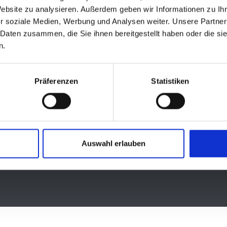
Website zu analysieren. Außerdem geben wir Informationen zu I
r soziale Medien, Werbung und Analysen weiter. Unsere Partner
 Daten zusammen, die Sie ihnen bereitgestellt haben oder die s
Quicklinks
n.
Lernplattform des Bistums
Informationsplattform PE34
Präferenzen
Statistiken
Die Online-Welt des Bistums
Cookie-Einstellungen
Hinweisgeberschutzsystem
Datenschutz
Auswahl erlauben
Impressum