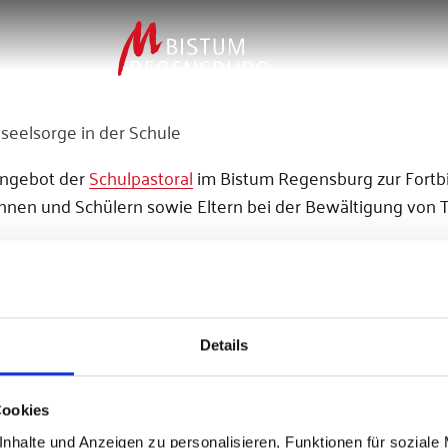
seelsorge in der Schule
n Angebot der
Schulpastoral
im Bistum Regensburg zur Fortbi
nnen und Schülern sowie Eltern bei der Bewältigung von T
Details
Rita Weiß, ehemalige Diözesanbeauftragte für die Krisenseelsor
Cookies
nhalte und Anzeigen zu personalisieren, Funktionen für soziale