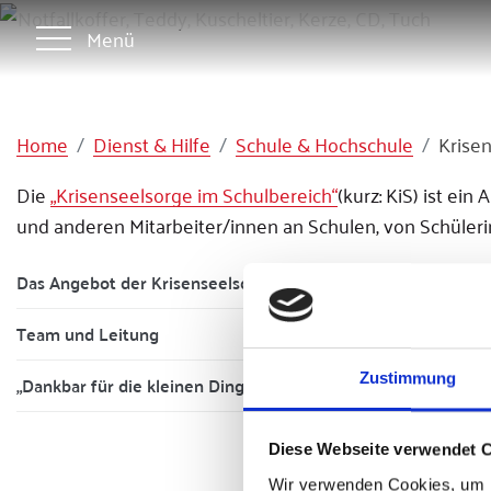
Menü
Home
Dienst & Hilfe
Schule & Hochschule
Krisen
Die
„Krisenseelsorge im Schulbereich“
(kurz: KiS) ist ei
und anderen Mitarbeiter/innen an Schulen, von Schüleri
Das Angebot der Krisenseelsorge in Schulen
Team und Leitung
Zustimmung
„Dankbar für die kleinen Dinge des Alltags“ – Interview mit 
Diese Webseite verwendet 
Wir verwenden Cookies, um I