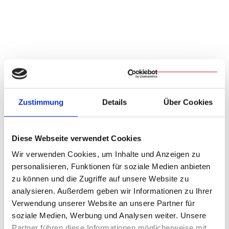
Eucharistische Anbetungsstunden
Ansprechpartner:
Pfarrei Mainburg
/
Fachstelle Missionarische Pastoral
Zustimmung
Details
Über Cookies
"Seelenbalsam" Monatliche Anbetungsstunden zu den
Seligpreisungen
Diese Webseite verwendet Cookies
Wir verwenden Cookies, um Inhalte und Anzeigen zu
personalisieren, Funktionen für soziale Medien anbieten
Abende der Barmherzigkeit
zu können und die Zugriffe auf unsere Website zu
analysieren. Außerdem geben wir Informationen zu Ihrer
Ansprechpartner:
Pfarrei Hl. Geist Regensburg
/
Verwendung unserer Website an unsere Partner für
Evangelisationswerk
soziale Medien, Werbung und Analysen weiter. Unsere
Partner führen diese Informationen möglicherweise mit