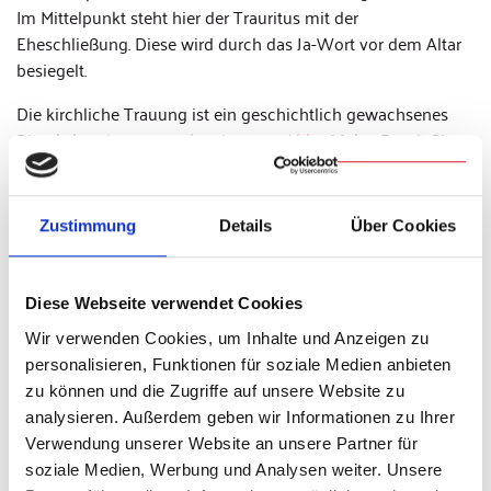
Im Mittelpunkt steht hier der Trauritus mit der
Eheschließung. Diese wird durch das Ja-Wort vor dem Altar
besiegelt.
Die kirchliche Trauung ist ein geschichtlich gewachsenes
Ritual, das
einem ganz bestimmten Ablauf
folgt. Damit Sie
keine Überraschungen erleben, besprechen Sie den Ablauf
der Trauung schon im Vorfeld mit Ihrem Traugeistlichen.
Dabei können Sie auch entscheiden, ob Sie im Rahmen einer
Zustimmung
Details
Über Cookies
Eucharistiefeier oder im Rahmen eines Wortgottesdienstes
heiraten wollen.
Diese Webseite verwendet Cookies
Die Trauung selbst hat folgende Struktur:
Wir verwenden Cookies, um Inhalte und Anzeigen zu
Bereitschaftsfragen zur christlichen Ehe
personalisieren, Funktionen für soziale Medien anbieten
zu können und die Zugriffe auf unsere Website zu
Segnung der Trauringe
analysieren. Außerdem geben wir Informationen zu Ihrer
Vermählung (Vermählungsspruch mit Bestätigung)
Verwendung unserer Website an unsere Partner für
Trausegen
soziale Medien, Werbung und Analysen weiter. Unsere