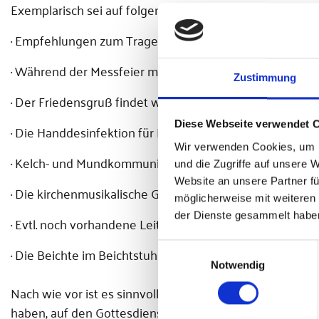
Exemplarisch sei auf folgende Punkte hingewiesen:
· Empfehlungen zum Tragen einer Maske bestehen nicht 
· Während der Messfeier müssen die eucharistischen Ga
Zustimmung
· Der Friedensgruß findet wieder statt, die Einladung d
Diese Webseite verwendet 
· Die Handdesinfektion für Kommunionspender/innen ka
Wir verwenden Cookies, um I
· Kelch- und Mundkommunion sind wieder möglich.
und die Zugriffe auf unsere 
Website an unsere Partner fü
· Die kirchenmusikalische Gestaltung der Gottesdienste
möglicherweise mit weiteren
der Dienste gesammelt habe
· Evtl. noch vorhandene Leit- oder Abstandsmarkierung
Einwilligungsauswahl
· Die Beichte im Beichtstuhl ist uneingeschränkt möglich
Notwendig
Nach wie vor ist es sinnvoll, bestimmte Schutzmaßnahme
haben, auf den Gottesdienstbesuch oder einen liturgis