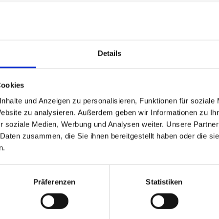
mehr außer für infizierte Personen oder solche mit Krank
ben nicht mehr abgedeckt sein.
Details
azu wird gesprochen.
Cookies
nn entfallen.
nhalte und Anzeigen zu personalisieren, Funktionen für soziale
Website zu analysieren. Außerdem geben wir Informationen zu I
r soziale Medien, Werbung und Analysen weiter. Unsere Partner
 ist ohne Einschränkungen möglich.
 Daten zusammen, die Sie ihnen bereitgestellt haben oder die s
n.
en können entfernt werden.
Präferenzen
Statistiken
n eigenverantwortlich umzusetzen. So sollten Personen, d
chen Dienst verzichten oder zum Eigen- und Fremdschutz e