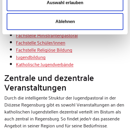
Fach- und Jugendstellen
, suchen Sie das passende Angebot
Auswahl erlauben
heraus und melden Sie sich oder Ihre engagierten
Jugendlichen zur Ausbildung in der Jugendarbeit an!
Ablehnen
BDKJ Diözesanverband Regensburg
Fachstelle Ministrantenpastoral
Fachstelle Schüler/innen
Fachstelle Religiöse Bildung
Jugendbildung
Katholische Jugendverbände
Zentrale und dezentrale
Veranstaltungen
Durch die intelligente Struktur der Jugendpastoral in der
Diözese Regensburg gibt es sowohl Veranstaltungen an den
katholischen Jugendstellen dezentral verteilt im Bistum als
auch zentral in Regensburg. So findet jede/r das passende
Angebot in seiner Region und für seine Bedürfnisse.