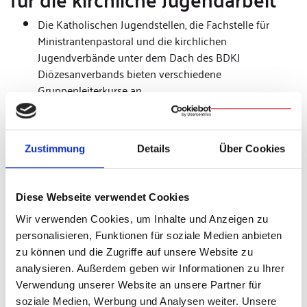
Die Katholischen Jugendstellen, die Fachstelle für
Ministrantenpastoral und die kirchlichen
Jugendverbände unter dem Dach des BDKJ
Diözesanverbands bieten verschiedene
Gruppenleiterkurse an
Die Katholischen Jugendstellen, die Fachstellen für
Ministrantenpastoral und für Schüler/innen bilden sog.
Teamer aus, also Verantwortliche für die
Zustimmung
Details
Über Cookies
Gruppenleiterausbildung
Das Bischöfliche Jugendamt und die Fachstelle
Diese Webseite verwendet Cookies
Religiöse Bildung bieten Fachtagungen und die
Wir verwenden Cookies, um Inhalte und Anzeigen zu
jährliche Studientagung für Jugendseelsorge (Mitte
personalisieren, Funktionen für soziale Medien anbieten
November von Montag bis zum Buß-und Bettag) zu
zu können und die Zugriffe auf unsere Website zu
unterschiedlichen jugendpastoralrelevanten Themen
analysieren. Außerdem geben wir Informationen zu Ihrer
an
Verwendung unserer Website an unsere Partner für
Innovativ und professionell,
soziale Medien, Werbung und Analysen weiter. Unsere