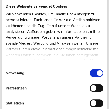
vielen staunenswerten Objekten im Domschatz Regensburg.
Diese Webseite verwendet Cookies
Entdecken Sie Schatzkammerstücke des Mittelalters und der
Wir verwenden Cookies, um Inhalte und Anzeigen zu
Neuzeit in den historischen Räumen der ehemaligen
personalisieren, Funktionen für soziale Medien anbieten
bischöflichen Residenz. Dazu gehören Gewänder in feinster
zu können und die Zugriffe auf unsere Website zu
Goldstickerei und hochwertige Goldschmiedearbeiten wie
analysieren. Außerdem geben wir Informationen zu Ihrer
das reich geschmückte Prager Ottokarkreuz aus dem 13.
Verwendung unserer Website an unsere Partner für
Jahrhundert oder das berühmte Regensburger
soziale Medien, Werbung und Analysen weiter. Unsere
Emailkästchen, das wohl um 1400 in einer der Werkstätten
Partner führen diese Informationen möglicherweise mit
der französischen Fürstenhöfe entstanden ist.
weiteren Daten zusammen, die Sie ihnen bereitgestellt
haben oder die sie im Rahmen Ihrer Nutzung der Dienste
Domschatz Regensburg
gesammelt haben.
Einwilligungsauswahl
Notwendig
Goldschmiedekunst
Kostbarkeiten aus dem Mittelalter bis zur Gegenwart
Präferenzen
Statistiken