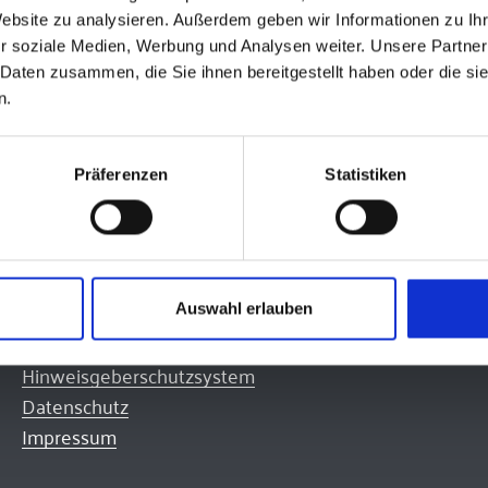
Website zu analysieren. Außerdem geben wir Informationen zu I
r soziale Medien, Werbung und Analysen weiter. Unsere Partner
 Daten zusammen, die Sie ihnen bereitgestellt haben oder die s
n.
Präferenzen
Statistiken
Quicklinks
Lernplattform des Bistums
Informationsplattform PE34
Die Online-Welt des Bistums
Auswahl erlauben
Cookie-Einstellungen
Hinweisgeberschutzsystem
Datenschutz
Impressum