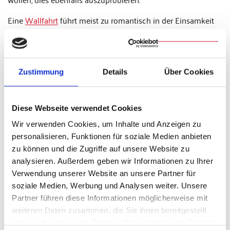
Eine
Wallfahrt
führt meist zu romantisch in der Einsamkeit
gelegenen Stätten, die zum bewussten Rückzug auffordern,
die Muße zum individuellen Gebet schaffen oder durch das
Erlebnis des
Glaubens
in der Gemeinschaft Gleichgesinnter
neue Inspiration für den Alltag schenken.
Zustimmung
Details
Über Cookies
Inhalt der Wallfahrt
Diese Webseite verwendet Cookies
Dabei wird vielerorts vor allem die Gottesmutter Maria als
Wir verwenden Cookies, um Inhalte und Anzeigen zu
Fürsprecherin angerufen, aber auch das Patronat zahlreicher
personalisieren, Funktionen für soziale Medien anbieten
bekannter Heiliger, wie der hl. Anna, der hl. 14 Nothelfer usw.
zu können und die Zugriffe auf unsere Website zu
laden ein, sich mit den entsprechenden Gestalten der
analysieren. Außerdem geben wir Informationen zu Ihrer
Heilsgeschichte wie auch der katholischen
Verwendung unserer Website an unsere Partner für
Heiligenverehrung auseinander zu setzen. Zahllose Schätze
soziale Medien, Werbung und Analysen weiter. Unsere
des Glaubens können so (wieder-)entdeckt werden.
Partner führen diese Informationen möglicherweise mit
weiteren Daten zusammen, die Sie ihnen bereitgestellt
Letzte Mitte ist dabei aber immer
Jesus Christus
, der
haben oder die sie im Rahmen Ihrer Nutzung der Dienste