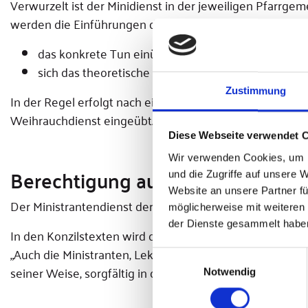
Verwurzelt ist der Minidienst in der jeweiligen Pfarrgem
werden die Einführungen der neuen Ministranten und Int
das konkrete Tun einüben
sich das theoretische und liturgische Wissen, also 
Zustimmung
In der Regel erfolgt nach einer Zeit des Übens und Lern
Weihrauchdienst eingeübt.
Diese Webseite verwendet 
Wir verwenden Cookies, um I
Berechtigung aus dem liturgische
und die Zugriffe auf unsere 
Website an unsere Partner fü
Der Ministrantendienst der Kinder, Jugendlichen und Er
möglicherweise mit weiteren
der Dienste gesammelt habe
In den Konzilstexten wird der Ministrantendienst als ein 
„Auch die Ministranten, Lektoren, Kommentatoren und die
Einwilligungsauswahl
seiner Weise, sorgfältig in den Geist der Liturgie einfü
Notwendig