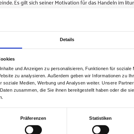
einde. Es gilt sich seiner Motivation für das Handeln im l
eressenten unterschiedlich praktiziert. So sollten angeh
warum der Ministrant welchen Dienst erfüllt, aneignen.
Details
ens eine feierliche Einführung im Gottesdienst. Später wer
Cookies
nhalte und Anzeigen zu personalisieren, Funktionen für soziale
n Dienst
Website zu analysieren. Außerdem geben wir Informationen zu I
r soziale Medien, Werbung und Analysen weiter. Unsere Partner
wachsenen hat seine Berechtigung aus dem liturgischen Di
 Daten zusammen, die Sie ihnen bereitgestellt haben oder die s
n.
eigener liturgischer Dienst betont.
 Mitglieder der Kirchenchöre vollziehen einen wahrhaft li
hren und unterweisen, auf dass sie sich in rechter Art und
Präferenzen
Statistiken