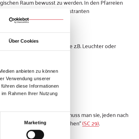
iturgischen Raum bewusst zu werden. In den Pfarreien
ende Ministrantinnen und Ministranten
Über Cookies
den die speziellen Dienste wie z.B. Leuchter oder
 Medien anbieten zu können
hrer Verwendung unserer
 führen diese Informationen
enst.
ie im Rahmen Ihrer Nutzung
turgischen Dienst... Deshalb muss man sie, jeden nach
 Ordnung ihrer Aufgabe unterziehen“
(SC 29)
.
Marketing