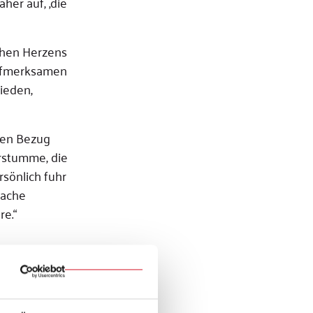
aher auf, ‚die
ichen Herzens
aufmerksamen
rieden,
kten Bezug
rstumme, die
sönlich fuhr
rache
re.“