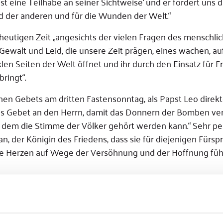
 ist eine Teilhabe an seiner Sichtweise‘ und er fordert uns d
eid der anderen und für die Wunden der Welt.“
 heutigen Zeit „angesichts der vielen Fragen des menschl
 Gewalt und Leid, die unsere Zeit prägen, eines wachen, 
en Seiten der Welt öffnet und ihr durch den Einsatz für F
ringt“.
ichen Gebets am dritten Fastensonntag, als Papst Leo dire
ges Gebet an den Herrn, damit das Donnern der Bomben ve
 dem die Stimme der Völker gehört werden kann.“ Sehr per
 an, der Königin des Friedens, dass sie für diejenigen Fürsp
 die Herzen auf Wege der Versöhnung und der Hoffnung füh