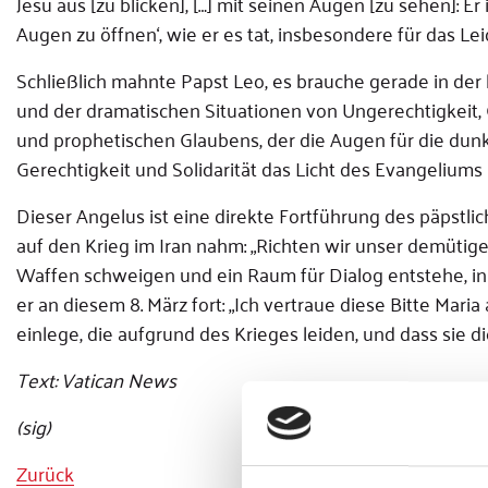
Jesu aus [zu blicken], […] mit seinen Augen [zu sehen]: Er
Augen zu öffnen‘, wie er es tat, insbesondere für das L
Schließlich mahnte Papst Leo, es brauche gerade in der
und der dramatischen Situationen von Ungerechtigkeit,
und prophetischen Glaubens, der die Augen für die dunkl
Gerechtigkeit und Solidarität das Licht des Evangeliums b
Dieser Angelus ist eine direkte Fortführung des päpstl
auf den Krieg im Iran nahm: „Richten wir unser demüti
Waffen schweigen und ein Raum für Dialog entstehe, in
er an diesem 8. März fort: „Ich vertraue diese Bitte Maria
einlege, die aufgrund des Krieges leiden, und dass sie
Text: Vatican News
(sig)
Zurück