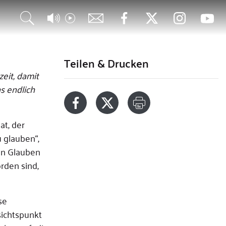
Teilen & Drucken
eit, damit
s endlich
at, der
u glauben“,
den Glauben
orden sind,
se
sichtspunkt