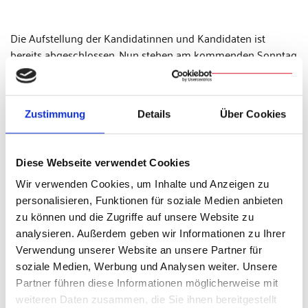
Die Aufstellung der Kandidatinnen und Kandidaten ist
bereits abgeschlossen. Nun stehen am kommenden Sonntag
die Kirchenverwaltungswahlen in den einzelnen Pfarreien
und Pfarreiengemeinschaften an.
Zustimmung
Details
Über Cookies
Text: Thomas Oberst
Diese Webseite verwendet Cookies
Fotos: Christian Beirowski, Thomas Oberst
Wir verwenden Cookies, um Inhalte und Anzeigen zu
Video: TVA Regensburg
personalisieren, Funktionen für soziale Medien anbieten
zu können und die Zugriffe auf unsere Website zu
(to)
analysieren. Außerdem geben wir Informationen zu Ihrer
Verwendung unserer Website an unsere Partner für
Teilen & Drucken
soziale Medien, Werbung und Analysen weiter. Unsere
Partner führen diese Informationen möglicherweise mit
weiteren Daten zusammen, die Sie ihnen bereitgestellt