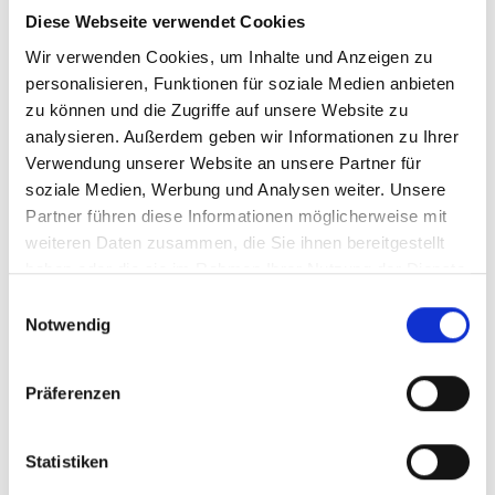
er in den Orden ein und erhielt den Namen Frater Eustachius.
Diese Webseite verwendet Cookies
1895 legte er die einfachen, 1898 die ewigen Ordensgelübde
Wir verwenden Cookies, um Inhalte und Anzeigen zu
ab. Nach Einsätzen in verschiedenen Einrichtungen des
personalisieren, Funktionen für soziale Medien anbieten
Ordens wählten ihn seine Mitbrüder 1925 zum Provinzial der
zu können und die Zugriffe auf unsere Website zu
Bayerischen Ordensprovinz. Das Amt übte er bis zu seinem
analysieren. Außerdem geben wir Informationen zu Ihrer
Tod am 10. Juni 1946 aus.
Verwendung unserer Website an unsere Partner für
soziale Medien, Werbung und Analysen weiter. Unsere
Partner führen diese Informationen möglicherweise mit
Prozession mit dem
weiteren Daten zusammen, die Sie ihnen bereitgestellt
Reliquienschrein nach der
haben oder die sie im Rahmen Ihrer Nutzung der Dienste
Seligsprechung am 4. Oktober
gesammelt haben.
Einwilligungsauswahl
2009 in Regensburg.
Notwendig
Die Verehrung des Seligen
Präferenzen
heute
Am 10. Juni treffen sich wieder Wallfahrer, um auf seinen
Statistiken
Spuren zu wandeln, von Nittenau an seinen Geburtsort