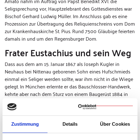
Amato nahm im Auftrag von Papst Benedikt XVI. die
Seligsprechung vor, Hauptzelebrant des Gottesdienstes war
Bischof Gerhard Ludwig Müller. Im Anschluss gab es eine
Prozession zur Übertragung des Reliquienschreins vom Dom
zur Krankenhauskirche St. Pius. Rund 7500 Gläubige feierten
damals in und um den Regensburger Dom.
Frater Eustachius und sein Weg
Dass aus dem am 15. Januar 1867 als Joseph Kugler in
Neuhaus bei Nittenau geborenen Sohn eines Hufschmieds
einmal ein Seliger werden sollte, war ihm nicht in die Wiege
gelegt. In München erlernte er das Bauschlosser-Handwerk,
kehrte aber nach dem Sturz von einem Baugerüst 1884 in
seine Oberpfälzer Heimat zurück und arbeitete in der
Schmiede seines Schwagers. In Reichenbach am Regen
lernte der nunmehr hinkende junge Mann den Hospitalorden
des heiligen Johannes von Gott kennen, der im ehemaligen
Zustimmung
Details
Über Cookies
Benediktinerkloster eine Einrichtung für Menschen mit
Behinderung aufbaute. Fasziniert vom Leben der Brüder trat