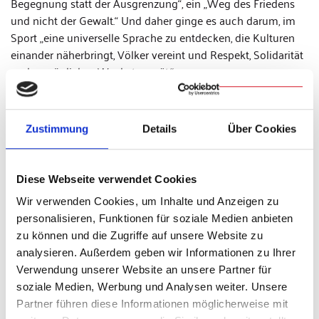
Begegnung statt der Ausgrenzung“, ein „Weg des Friedens
und nicht der Gewalt.“ Und daher ginge es auch darum, im
Sport „eine universelle Sprache zu entdecken, die Kulturen
einander näherbringt, Völker vereint und Respekt, Solidarität
und persönliches Wachstum sät.“
Das Anliegen des Papstes
In seinem Gebet zeichnet der Papst das Bild eines Sports, der
Zustimmung
Details
Über Cookies
nicht trennt, sondern verbindet; in dem Fairness, Respekt und
Zusammenhalt Werte sind, die auf dem Spielfeld gelernt und
in die Gesellschaft hineingetragen werden können. Daher
Diese Webseite verwendet Cookies
seine abschließende Bitte: „Herr Jesus, lass jede Sportart ein
Wir verwenden Cookies, um Inhalte und Anzeigen zu
Gleichnis für ein Leben mit Dir sein, in dem wir mit
personalisieren, Funktionen für soziale Medien anbieten
Engagement und Freude zusammenarbeiten, demütig in der
zu können und die Zugriffe auf unsere Website zu
Niederlage leben und dankbar für den Sieg, den Du uns in
analysieren. Außerdem geben wir Informationen zu Ihrer
Deiner Auferstehung schenkst. Möge uns niemals Dein Geist
Verwendung unserer Website an unsere Partner für
fehlen, der uns zu einem einzigen Team macht, vereint mit
soziale Medien, Werbung und Analysen weiter. Unsere
Dir, um Gemeinschaft und Geschwisterlichkeit in der
Partner führen diese Informationen möglicherweise mit
Geschichte aufzubauen.“