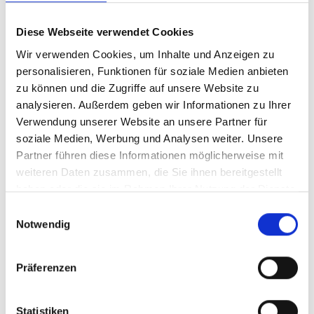
Weitere Infos
Diese Webseite verwendet Cookies
Wir verwenden Cookies, um Inhalte und Anzeigen zu
personalisieren, Funktionen für soziale Medien anbieten
zu können und die Zugriffe auf unsere Website zu
Sehen Sie sich weitere Menschen unserer
analysieren. Außerdem geben wir Informationen zu Ihrer
Diözese an, die wir Ihnen als
Person der Woche
Verwendung unserer Website an unsere Partner für
vorgestellt haben.
soziale Medien, Werbung und Analysen weiter. Unsere
Partner führen diese Informationen möglicherweise mit
Lesen Sie auch:
weiteren Daten zusammen, die Sie ihnen bereitgestellt
haben oder die sie im Rahmen Ihrer Nutzung der Dienste
Feierliche Segnung des neuen Instituts für
gesammelt haben.
Einwilligungsauswahl
religiöse Alltagskultur
Notwendig
Einzigartig in Deutschland
Präferenzen
Ein Blick in die Galluskapelle
Statistiken