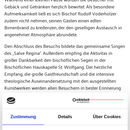
Gebäck und Getränken herzlich bewirtet. Als besondere
Aufmerksamkeit ließ es sich Bischof Rudolf Voderholzer
zudem nicht nehmen, seinen Gästen einen edlen
Birnenbrand zu kredenzen, der den geselligen Austausch in
angenehmer Atmosphäre abrundete.
Den Abschluss des Besuchs bildete das gemeinsame Singen
des „Salve Regina“. Außerdem empfing die Aktivitas in
großer Dankbarkeit den bischöflichen Segen in der
Bischöflichen Hauskapelle St. Wolfgang. Der herzliche
Empfang, die große Gastfreundschaft und die intensive
theologische Auseinandersetzung mit den ausgestellten
Kunstwerken werden allen Besuchern in bester Erinnerung
bleiben. Für die K.D.St.V. Rheinland zu Köln war dieser
Besuch ein besonderer Höhepunkt der Aktivenfahrt zum
prächtigen Festwochenende nach Regensburg.
Zustimmung
Details
Über Cookies
Ein herzlicher Dank gilt Bischof Rudolf Voderholzer Rup! für
die großzügig geschenkte Zeit, die eindrucksvollen