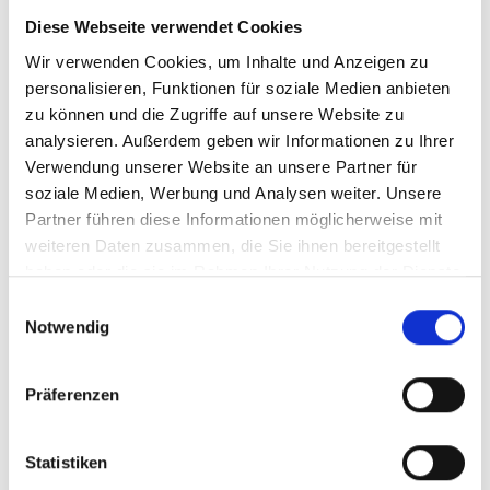
Erläuterungen und die cartellbrüderliche Verbundenheit.
Diese Webseite verwendet Cookies
Letztere durften die Besucher auch am Folgetag erfahren, als
Wir verwenden Cookies, um Inhalte und Anzeigen zu
Bischof Rudolf sie beim 750. Jubiläum des gotischen Doms
personalisieren, Funktionen für soziale Medien anbieten
St. Peter persönlich herzlich begrüßte.
zu können und die Zugriffe auf unsere Website zu
analysieren. Außerdem geben wir Informationen zu Ihrer
Verwendung unserer Website an unsere Partner für
soziale Medien, Werbung und Analysen weiter. Unsere
Partner führen diese Informationen möglicherweise mit
Bischof Voderholzer mit den Studenten der K.D.St.V.
weiteren Daten zusammen, die Sie ihnen bereitgestellt
Rheinland Köln, im Hintergrund eine Krippe aus der
haben oder die sie im Rahmen Ihrer Nutzung der Dienste
Sammlung im Bischöflichen Ordinariat.
gesammelt haben.
Einwilligungsauswahl
Notwendig
Text: Leon Schönfeld
(kw)
Präferenzen
Teilen & Drucken
Statistiken