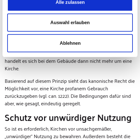
Alle zulassen
Letztlich hat der Bischof, der die Diözese leitet und die
Aufsicht über die kirchlichen Einrichtungen führt, das letzte
Auswahl erlauben
Wort über die Aufhebung von Kirchengebäuden.
Nach den kanonischen Normen ist eine Kirche ein Gebäude,
Ablehnen
das für den katholischen Gottesdienst bestimmt ist (vgl. can.
1214). Sobald eine solche Nutzung rechtmäßig beendet ist,
handelt es sich bei dem Gebäude dann nicht mehr um eine
Kirche.
Basierend auf diesem Prinzip sieht das kanonische Recht die
Möglichkeit vor, eine Kirche profanem Gebrauch
zurückzugeben (vgl. can. 1222). Die Bedingungen dafür sind
aber, wie gesagt, eindeutig geregelt.
Schutz vor unwürdiger Nutzung
So ist es erforderlich, Kirchen vor unsachgemäßer,
„unwürdiger“ Nutzung zu bewahren. Außerdem besteht die