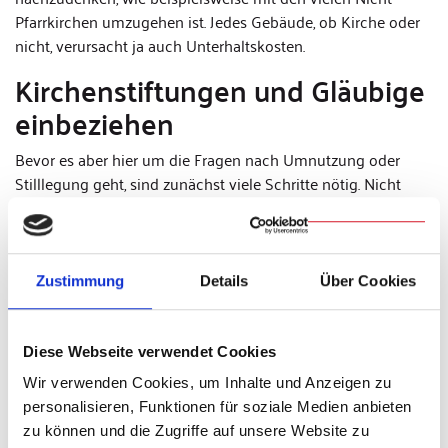
Pfarrkirchen umzugehen ist. Jedes Gebäude, ob Kirche oder
nicht, verursacht ja auch Unterhaltskosten.
Kirchenstiftungen und Gläubige
einbeziehen
Bevor es aber hier um die Fragen nach Umnutzung oder
Stilllegung geht, sind zunächst viele Schritte nötig. Nicht
zuletzt ist maßgeblich wie die jeweiligen Kirchenstiftungen,
vielfach sind sie die Eigentümerinnen der Kirchen, sich dazu
verhalten. Kirchen aufzugeben, ist ein äußerst emotionales
Thema für viele Gläubige, und deshalb ist hierbei ein
Zustimmung
Details
Über Cookies
sorgfältiges Abwägen ratsam.
Profanierung braucht klare
Diese Webseite verwendet Cookies
Vorgaben
Wir verwenden Cookies, um Inhalte und Anzeigen zu
personalisieren, Funktionen für soziale Medien anbieten
Darüber hinaus gibt es eine Reihe von Vorgaben, wenn es
zu können und die Zugriffe auf unsere Website zu
um die Profanierung eines sakralen Gebäudes geht. Da gibt