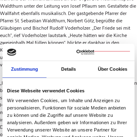
Waldthurn unter der Leitung von Josef Pflaum sen. Gestaltete die
Wallfahrt ebenfalls musikalisch. Der gastgebende Pfarrer der
Pfarrei St. Sebastian Waldthurn, Norbert Götz, begrüßte die
Gläubigen und Bischof Rudolf Voderholzer. „Der Friede sei mit
euch“, rief Voderholzer lautstark. „Heute hätten wir die Kirche
zweieinhalb Mal füllen können“, blickte er dankbar in den
Kirchenraum. Neben den Konzelebranten konnte er auch einen
ukrainischen jungen Mann begrüßen, der aus seiner Heimat
vertrieben worden war und die Friedensmesse mitfeierte.
Zustimmung
Details
Über Cookies
„Heute ist die erste Wallfahrt im Jahr, mir steckt sie auch noch ein
bisschen in den Gliedern“, erklärte der Diözesanbischof
Diese Webseite verwendet Cookies
schmunzelnd und sprach dabei so manchen Pilger aus dem
Wir verwenden Cookies, um Inhalte und Anzeigen zu
Herzen. Man habe hier auf den Fahrenberg eine große Bitte
personalisieren, Funktionen für soziale Medien anbieten
mitgenommen, die große Sorge um den Frieden in der Welt.
zu können und die Zugriffe auf unsere Website zu
insbesondere in der Ukraine. Auch sei dies heute eine
analysieren. Außerdem geben wir Informationen zu Ihrer
Dankwallfahrt, denn es ist die erste Wallfahrt seit drei Jahren
Verwendung unserer Website an unsere Partner für
ohne irgendeine Beschränkung. „Der Fahrenberg ist für mich ein