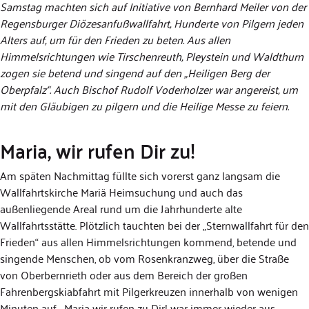
Samstag machten sich auf Initiative von Bernhard Meiler von der
Regensburger Diözesanfußwallfahrt, Hunderte von Pilgern jeden
Alters auf, um für den Frieden zu beten. Aus allen
Himmelsrichtungen wie Tirschenreuth, Pleystein und Waldthurn
zogen sie betend und singend auf den „Heiligen Berg der
Oberpfalz“. Auch Bischof Rudolf Voderholzer war angereist, um
mit den Gläubigen zu pilgern und die Heilige Messe zu feiern.
Maria, wir rufen Dir zu!
Am späten Nachmittag füllte sich vorerst ganz langsam die
Wallfahrtskirche Mariä Heimsuchung und auch das
außenliegende Areal rund um die Jahrhunderte alte
Wallfahrtsstätte. Plötzlich tauchten bei der „Sternwallfahrt für den
Frieden“ aus allen Himmelsrichtungen kommend, betende und
singende Menschen, ob vom Rosenkranzweg, über die Straße
von Oberbernrieth oder aus dem Bereich der großen
Fahrenbergskiabfahrt mit Pilgerkreuzen innerhalb von wenigen
Minuten auf. „Maria wir rufen zu Dir! war immer wieder aus