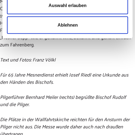
Mesnertradition seiner Familie auf dem Heiligen Berg der
Auswahl erlauben
Oberpfalz. 65 Jahre Mesner dürfte bayernweit einmalig sein. Seit
1958 ist er mit der Betreuung dieses weithin bekannten
Heiligtums der Wallfahrtskirche „Unserer Lieben Frau vom
Ablehnen
Fahrenberg“ betraut. Vielen Tausenden von Pilgern ist der
„Mesner Sepp“ wie er genannt wird, bekannt und gehört einfach
zum Fahrenberg.
Text und Fotos: Franz Völkl
Für 65 Jahre Mesnerdienst erhielt Josef Riedl eine Urkunde aus
den Händen des Bischofs.
Pilgerführer Bernhard Meiler (rechts) begrüßte Bischof Rudolf
und die Pilger.
Die Plätze in der Wallfahrtskirche reichten für den Ansturm der
Pilger nicht aus. Die Messe wurde daher auch nach draußen
übertragen.