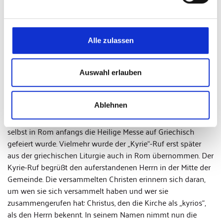
das Schuldbekenntnis beten. In der „alten Messe“ hatte dies
noch erst der Priester gesprochen, anschließend die
Ministranten, die Gemeinde hingegen nicht.
Alle zulassen
Die Gemeinde begrüßt ihren
Herrn
Auswahl erlauben
Nach einer Vergebungsbitte des Priesters folgt nun das
„Kyrie“: „Herr, erbarme dich; Christus, erbarme dich; Herr
Ablehnen
erbarme dich.“ Dieses Gebet hat sich in der griechischen
Sprache gehalten. Das liegt vermutlich nicht daran, dass
selbst in Rom anfangs die Heilige Messe auf Griechisch
gefeiert wurde. Vielmehr wurde der „Kyrie“-Ruf erst später
aus der griechischen Liturgie auch in Rom übernommen. Der
Kyrie-Ruf begrüßt den auferstandenen Herrn in der Mitte der
Gemeinde. Die versammelten Christen erinnern sich daran,
um wen sie sich versammelt haben und wer sie
zusammengerufen hat: Christus, den die Kirche als „kyrios“,
als den Herrn bekennt. In seinem Namen nimmt nun die