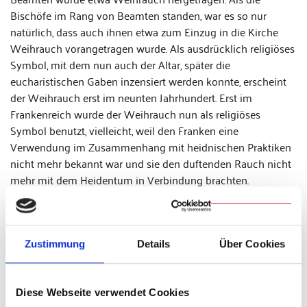
Bischöfe im Rang von Beamten standen, war es so nur
natürlich, dass auch ihnen etwa zum Einzug in die Kirche
Weihrauch vorangetragen wurde. Als ausdrücklich religiöses
Symbol, mit dem nun auch der Altar, später die
eucharistischen Gaben inzensiert werden konnte, erscheint
der Weihrauch erst im neunten Jahrhundert. Erst im
Frankenreich wurde der Weihrauch nun als religiöses
Symbol benutzt, vielleicht, weil den Franken eine
Verwendung im Zusammenhang mit heidnischen Praktiken
nicht mehr bekannt war und sie den duftenden Rauch nicht
mehr mit dem Heidentum in Verbindung brachten.
Die Gemeinde bekennt ihre
Schuld
Zustimmung
Details
Über Cookies
Die Messfeier beginnt nun mit dem Kreuzzeichen und dem
liturgischen Gruß: „Der Herr sei mit euch“ oder, wenn ein
Bischof der Messe vorsteht, „der Friede sei mit euch“. Ganz
Diese Webseite verwendet Cookies