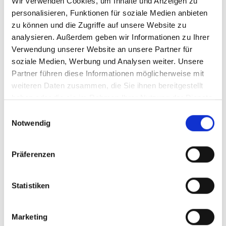
Kosten: kostenfrei
Wir verwenden Cookies, um Inhalte und Anzeigen zu
personalisieren, Funktionen für soziale Medien anbieten
Weitere Informationen gibt es unter
zu können und die Zugriffe auf unsere Website zu
vatertag(at)bistum-regensburg.de
oder Tel.
analysieren. Außerdem geben wir Informationen zu Ihrer
0941 597-2209
Verwendung unserer Website an unsere Partner für
soziale Medien, Werbung und Analysen weiter. Unsere
Die Veranstaltung findet in Kooperation mit der
Partner führen diese Informationen möglicherweise mit
Fachstelle Ehe und Familien, der Fachstelle
weiteren Daten zusammen, die Sie ihnen bereitgestellt
Männerseelsorge und der Kolping
haben oder die sie im Rahmen Ihrer Nutzung der Dienste
Familienbildung statt.
gesammelt haben.
Einwilligungsauswahl
Notwendig
Teilen & Drucken
Präferenzen
Statistiken
Marketing
Zurück