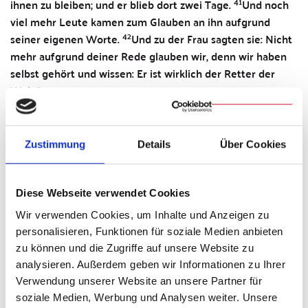
41
ihnen zu bleiben; und er blieb dort zwei Tage.
Und noch
viel mehr Leute kamen zum Glauben an ihn aufgrund
42
seiner eigenen Worte.
Und zu der Frau sagten sie: Nicht
mehr aufgrund deiner Rede glauben wir, denn wir haben
selbst gehört und wissen: Er ist wirklich der Retter der
Welt.“
Dieses Gespräch ist typisch für das Johannesevangelium. Die
Frau am Jakobsbrunnen und Jesus unterhalten sich, das
Zustimmung
Details
Über Cookies
Thema des Gesprächs ist das „Wasser“. Die Frau denkt, sie
würde mit Jesus in einem ganz praktischen Sinn über das
Wasser sprechen, das aus dem Brunnen vor ihr stammt und
Diese Webseite verwendet Cookies
das sie täglich mühsam von dort holen muss: „Herr, du hast
kein Schöpfgefäß und der Brunnen ist tief; woher hast du
Wir verwenden Cookies, um Inhalte und Anzeigen zu
also das lebendige Wasser?“, fragt sie etwa Jesus. Wie will er
personalisieren, Funktionen für soziale Medien anbieten
das Wasser ohne passendes Werkzeug aus dem Brunnen
zu können und die Zugriffe auf unsere Website zu
holen? Jesus aber spricht über „Wasser“ in einem anderen,
analysieren. Außerdem geben wir Informationen zu Ihrer
viel grundsätzlicheren Sinn. Jesus geht es um das Leben, um
Verwendung unserer Website an unsere Partner für
das „lebendige Wasser“. Der Evangelist Johannes nutzt
soziale Medien, Werbung und Analysen weiter. Unsere