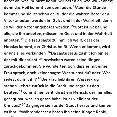
betet an, was ihr nicht kennt, wir beten an, was wir kennen;
23
denn das Heil kommt von den Juden.
Aber die Stunde
kommt und sie ist schon da, zu der die wahren Beter den
Vater anbeten werden im Geist und in der Wahrheit; denn
24
so will der Vater angebetet werden.
Gott ist Geist und
alle, die ihn anbeten, müssen im Geist und in der Wahrheit
25
anbeten.
Die Frau sagte zu ihm: Ich weiß, dass der
Messias kommt, der Christus heißt. Wenn er kommt, wird
26
er uns alles verkünden.
Da sagte Jesus zu ihr: Ich bin es,
27
der mit dir spricht.
Inzwischen waren seine Jünger
zurückgekommen. Sie wunderten sich, dass er mit einer
Frau sprach, doch keiner sagte: Was suchst du? oder: Was
28
redest du mit ihr?
Die Frau ließ ihren Wasserkrug
stehen, kehrte zurück in die Stadt und sagte zu den
29
Leuten:
Kommt her, seht, da ist ein Mensch, der mir alles
gesagt hat, was ich getan habe: Ist er vielleicht der
30
Christus?
Da gingen sie aus der Stadt heraus und kamen
31
zu ihm.
Währenddessen baten ihn seine Jünger: Rabbi,