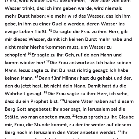
trinkt, wird wieder Durst bekommen;
wer aber von dem
Wasser trinkt, das ich ihm geben werde, wird niemals
mehr Durst haben; vielmehr wird das Wasser, das ich ihm
gebe, in ihm zu einer Quelle werden, deren Wasser ins
15
ewige Leben fließt.
Da sagte die Frau zu ihm: Herr, gib
mir dieses Wasser, damit ich keinen Durst mehr habe und
nicht mehr hierherkommen muss, um Wasser zu
16
schöpfen!
Er sagte zu ihr: Geh, ruf deinen Mann und
17
komm wieder her!
Die Frau antwortete: Ich habe keinen
Mann. Jesus sagte zu ihr: Du hast richtig gesagt: Ich habe
18
keinen Mann.
Denn fünf Männer hast du gehabt und der,
den du jetzt hast, ist nicht dein Mann. Damit hast du die
19
Wahrheit gesagt.
Die Frau sagte zu ihm: Herr, ich sehe,
20
dass du ein Prophet bist.
Unsere Väter haben auf diesem
Berg Gott angebetet; ihr aber sagt, in Jerusalem sei die
21
Stätte, wo man anbeten muss.
Jesus sprach zu ihr: Glaube
mir, Frau, die Stunde kommt, zu der ihr weder auf diesem
22
Berg noch in Jerusalem den Vater anbeten werdet.
Ihr