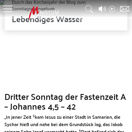
Durch das Kirchenjahr: der Blog zum
Sonntagsevangelium
Lebendiges Wasser
© stock.adobe.com – 292444562
Dritter Sonntag der Fastenzeit A
– Johannes 4,5 – 42
5
„In jener Zeit
kam Jesus zu einer Stadt in Samarien, die
Sychar hieß und nahe bei dem Grundstück lag, das Jakob
6
seinem Sohn Josef vermacht hatte.
Dort befand sich der