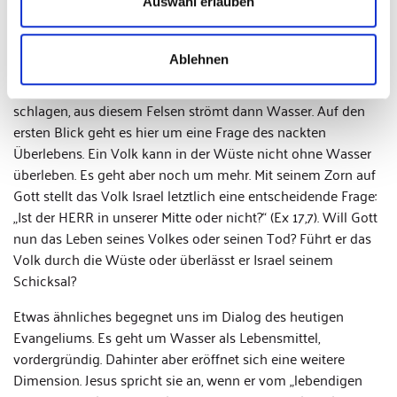
Auswahl erlauben
Ägypten, den Durchzug durch das Rote Meer, wenn Israel
nun offenbar in der Wüste sterben soll? Hätten Sie dieses
Schicksal nicht auch in Ägypten haben können?
Ablehnen
Gott erbarmt sich. Mose soll mit seinem Stab an einen Felsen
schlagen, aus diesem Felsen strömt dann Wasser. Auf den
ersten Blick geht es hier um eine Frage des nackten
Überlebens. Ein Volk kann in der Wüste nicht ohne Wasser
überleben. Es geht aber noch um mehr. Mit seinem Zorn auf
Gott stellt das Volk Israel letztlich eine entscheidende Frage:
„Ist der HERR in unserer Mitte oder nicht?“ (Ex 17,7). Will Gott
nun das Leben seines Volkes oder seinen Tod? Führt er das
Volk durch die Wüste oder überlässt er Israel seinem
Schicksal?
Etwas ähnliches begegnet uns im Dialog des heutigen
Evangeliums. Es geht um Wasser als Lebensmittel,
vordergründig. Dahinter aber eröffnet sich eine weitere
Dimension. Jesus spricht sie an, wenn er vom „lebendigen