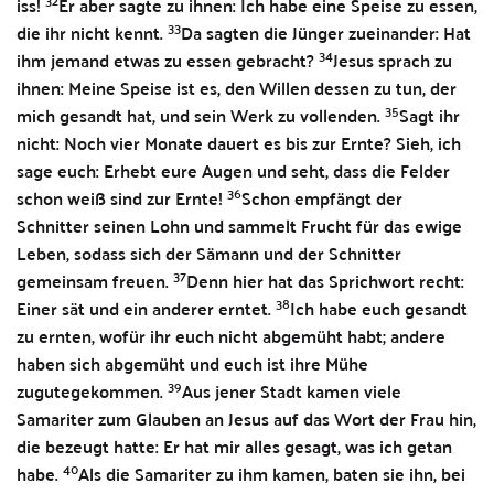
32
iss!
Er aber sagte zu ihnen: Ich habe eine Speise zu essen,
33
die ihr nicht kennt.
Da sagten die Jünger zueinander: Hat
34
ihm jemand etwas zu essen gebracht?
Jesus sprach zu
ihnen: Meine Speise ist es, den Willen dessen zu tun, der
35
mich gesandt hat, und sein Werk zu vollenden.
Sagt ihr
nicht: Noch vier Monate dauert es bis zur Ernte? Sieh, ich
sage euch: Erhebt eure Augen und seht, dass die Felder
36
schon weiß sind zur Ernte!
Schon empfängt der
Schnitter seinen Lohn und sammelt Frucht für das ewige
Leben, sodass sich der Sämann und der Schnitter
37
gemeinsam freuen.
Denn hier hat das Sprichwort recht:
38
Einer sät und ein anderer erntet.
Ich habe euch gesandt
zu ernten, wofür ihr euch nicht abgemüht habt; andere
haben sich abgemüht und euch ist ihre Mühe
39
zugutegekommen.
Aus jener Stadt kamen viele
Samariter zum Glauben an Jesus auf das Wort der Frau hin,
die bezeugt hatte: Er hat mir alles gesagt, was ich getan
40
habe.
Als die Samariter zu ihm kamen, baten sie ihn, bei