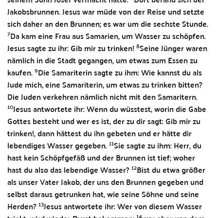
Jakobsbrunnen. Jesus war müde von der Reise und setzte
sich daher an den Brunnen; es war um die sechste Stunde.
7
Da kam eine Frau aus Samarien, um Wasser zu schöpfen.
8
Jesus sagte zu ihr: Gib mir zu trinken!
Seine Jünger waren
nämlich in die Stadt gegangen, um etwas zum Essen zu
9
kaufen.
Die Samariterin sagte zu ihm: Wie kannst du als
Jude mich, eine Samariterin, um etwas zu trinken bitten?
Die Juden verkehren nämlich nicht mit den Samaritern.
10
Jesus antwortete ihr: Wenn du wüsstest, worin die Gabe
Gottes besteht und wer es ist, der zu dir sagt: Gib mir zu
trinken!, dann hättest du ihn gebeten und er hätte dir
11
lebendiges Wasser gegeben.
Sie sagte zu ihm: Herr, du
hast kein Schöpfgefäß und der Brunnen ist tief; woher
12
hast du also das lebendige Wasser?
Bist du etwa größer
als unser Vater Jakob, der uns den Brunnen gegeben und
selbst daraus getrunken hat, wie seine Söhne und seine
13
Herden?
Jesus antwortete ihr: Wer von diesem Wasser
14