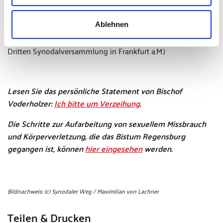
im Strafrecht benannt wurde, das ist meines Erachtens
empörend und ein Skandal und davon möchte ich mich auf
Ablehnen
das entschiedenste abgrenzen. Das wollte ich sagen. Danke.“
(Bischof Rudolf Voderholzer am 3. Februar 2022 in der
Dritten Synodalversammlung in Frankfurt a.M.)
Lesen Sie das persönliche Statement von Bischof
Voderholzer:
Ich bitte um Verzeihung
.
Die Schritte zur Aufarbeitung von sexuellem Missbrauch
und Körperverletzung, die das Bistum Regensburg
gegangen ist, können
hier eingesehen
werden.
Bildnachweis: (c) Synodaler Weg / Maximilian von Lachner
Teilen & Drucken