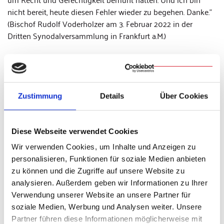
nicht bereit, heute diesen Fehler wieder zu begehen. Danke."
(Bischof Rudolf Voderholzer am 3. Februar 2022 in der
Dritten Synodalversammlung in Frankfurt a.M.)
Nach seinem Statement in der Synodalversammlung ist in
der Öffentlichkeit der Eindruck entstanden, Bischof
Voderholzer wolle sexuellen Missbrauch relativieren. In
Zustimmung
Details
Über Cookies
einer zweiten Wortmeldung machte er noch einmal
deutlich, dass er sich eigentlich gegen die Verharmlosung
von sexuellem Missbrauch aussprechen wollte. Hier im
Diese Webseite verwendet Cookies
vollen Wortlaut:
Wir verwenden Cookies, um Inhalte und Anzeigen zu
personalisieren, Funktionen für soziale Medien anbieten
„Danke, dass ich mich nochmal zu Wort melden darf. Es tut
zu können und die Zugriffe auf unsere Website zu
mir leid, dass ich mich offenbar nicht klar genug
analysieren. Außerdem geben wir Informationen zu Ihrer
ausgedrückt habe vorhin in meinem dritten Punkt. Vielleicht
Verwendung unserer Website an unsere Partner für
habe ich nicht deutlich genug die Anführungszeichen
soziale Medien, Werbung und Analysen weiter. Unsere
mitgesprochen. Aber ich werde jetzt mit einer Position
Partner führen diese Informationen möglicherweise mit
identifiziert, die genau das Gegenteil besagt, von dem, was