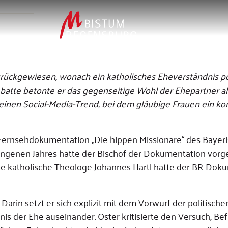
rückgewiesen, wonach ein katholisches Eheverständnis po
ebatte betonte er das gegenseitige Wohl der Ehepartner al
t einen Social-Media-Trend, bei dem gläubige Frauen ein ko
 Fernsehdokumentation „Die hippen Missionare“ des Bayer
ngenen Jahres hatte der Bischof der Dokumentation vorg
nnte katholische Theologe Johannes Hartl hatte der BR-Dok
Darin setzt er sich explizit mit dem Vorwurf der politische
nis der Ehe auseinander. Oster kritisierte den Versuch, Be