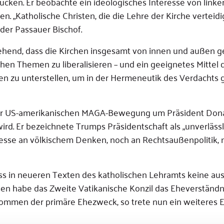
rücken. Er beobachte ein ideologisches Interesse von linker
n. „Katholische Christen, die die Lehre der Kirche verteidi
 der Passauer Bischof.
gehend, dass die Kirchen insgesamt von innen und außen 
hen Themen zu liberalisieren – und ein geeignetes Mittel d
en zu unterstellen, um in der Hermeneutik des Verdachts 
on der US-amerikanischen MAGA-Bewegung um Präsident Don
wird. Er bezeichnete Trumps Präsidentschaft als „unverläss
nteresse an völkischem Denken, noch an Rechtsaußenpolitik,
 dass in neueren Texten des katholischen Lehramts keine au
en habe das Zweite Vatikanische Konzil das Eheverständn
kommen der primäre Ehezweck, so trete nun ein weiteres 