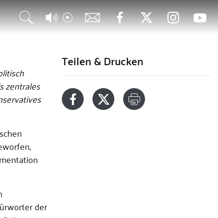
Teilen & Drucken
litisch
s zentrales
nservatives
ischen
eworfen,
umentation
n
fürworter der