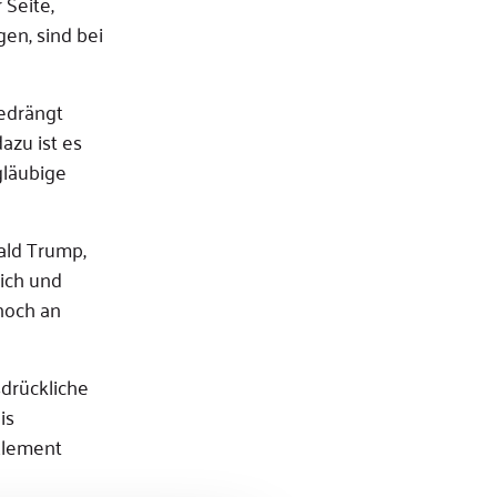
 Seite,
gen, sind bei
gedrängt
azu ist es
gläubige
ald Trump,
lich und
 noch an
sdrückliche
is
Element