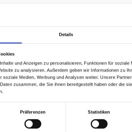
s zweites Hauptziel“. Er führte aus: „Die Ehe ist jetzt als 
noch hielt der Passauer Bischof unmissverständlich fest:
ihrem Welt- und Selbstverhältnis in der Regel unterschiedli
Details
Cookies
nhalte und Anzeigen zu personalisieren, Funktionen für soziale
Website zu analysieren. Außerdem geben wir Informationen zu I
r soziale Medien, Werbung und Analysen weiter. Unsere Partner
 Daten zusammen, die Sie ihnen bereitgestellt haben oder die s
n.
Präferenzen
Statistiken