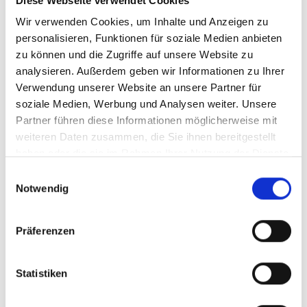
Diese Webseite verwendet Cookies
Wir verwenden Cookies, um Inhalte und Anzeigen zu
personalisieren, Funktionen für soziale Medien anbieten
zu können und die Zugriffe auf unsere Website zu
analysieren. Außerdem geben wir Informationen zu Ihrer
Verwendung unserer Website an unsere Partner für
soziale Medien, Werbung und Analysen weiter. Unsere
Partner führen diese Informationen möglicherweise mit
weiteren Daten zusammen, die Sie ihnen bereitgestellt
haben oder die sie im Rahmen Ihrer Nutzung der Dienste
gesammelt haben.
Einwilligungsauswahl
Text und Bild: Kath. Jugendstelle Regensburg-Stadt
Notwendig
(to)
Präferenzen
Teilen & Drucken
Statistiken