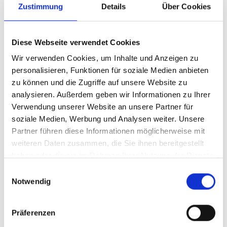
Zustimmung
Details
Über Cookies
aussprechen. Macht das nicht Hoffnung?
Text: Patricia Achter
Diese Webseite verwendet Cookies
(SSC)
Wir verwenden Cookies, um Inhalte und Anzeigen zu
personalisieren, Funktionen für soziale Medien anbieten
Weitere Infos
zu können und die Zugriffe auf unsere Website zu
analysieren. Außerdem geben wir Informationen zu Ihrer
Verwendung unserer Website an unsere Partner für
soziale Medien, Werbung und Analysen weiter. Unsere
Weitere Impulse:
Partner führen diese Informationen möglicherweise mit
weiteren Daten zusammen, die Sie ihnen bereitgestellt
1. Dezember
haben oder die sie im Rahmen Ihrer Nutzung der Dienste
2. Dezember
gesammelt haben.
Einwilligungsauswahl
3. Dezember
Notwendig
4. Dezember
5. Dezember
6. Dezember
Präferenzen
7. Dezember