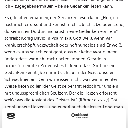
ich – zugegebenermaßen – keine Gedanken lesen kann.
Es gibt aber jemanden, der Gedanken lesen kann: „Herr, du
hast mich erforscht und kennst mich. Ob ich sitze oder stehe,
du kennst es. Du durchschaust meine Gedanken von fern“,
schreibt König David in Psalm 139. Gott weiß, wenn wir
krank, erschöpft, verzweifelt oder hoffnungslos sind. Er weiß,
wenn es uns so schlecht geht, dass wir keine Worte mehr
finden; dass wir nicht mehr beten können. Gerade in
herausfordernden Zeiten ist es hilfreich, dass Gott unsere
Gedanken kennt: „So nimmt sich auch der Geist unserer
Schwachheit an. Denn wir wissen nicht, was wir in rechter
Weise beten sollen; der Geist selber tritt jedoch für uns ein
mit unaussprechlichen Seufzern. Der die Herzen erforscht,
weiß, was die Absicht des Geistes ist.“ (Römer 8,26-27) Gott
kennt unsere Herzen – und er hört auch die leisen Töne, man
könnte auch sagen: die „Herztöne“. In den größten Krisen
können wir darauf vertrauen, dass Gott an unserer Seite ist.
Er weiß, was wir brauchen, auch wenn wir es nicht