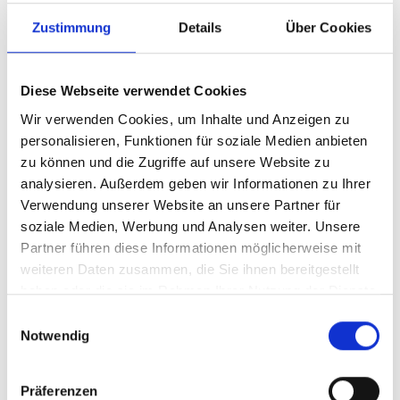
sein. Diese seien Orte, an denen Menschen Gott auf
Zustimmung
Details
Über Cookies
besondere Weise begegnen und im Brot des Lebens
Gemeinschaft erfahren können. Durch Jesus Christus würden
die Gläubigen zu einer großen Familie von Schwestern und
Diese Webseite verwendet Cookies
Brüdern verbunden, die füreinander da sind. Er wünschte
Wir verwenden Cookies, um Inhalte und Anzeigen zu
dem Regensburger Dom, dass auch in den nächsten „50,
personalisieren, Funktionen für soziale Medien anbieten
750 und 1000 Jahren noch viele Menschen den Weg durch
zu können und die Zugriffe auf unsere Website zu
die geöffneten Domtüren finden und in der Kathedrale ihre
analysieren. Außerdem geben wir Informationen zu Ihrer
Sorgen, Nöte und Gebete vor Gott tragen und im Gebet Heil
Verwendung unserer Website an unsere Partner für
und Trost finden. Abschließend dankte Bischof Voderholzer
soziale Medien, Werbung und Analysen weiter. Unsere
allen Anwesenden für ihr Kommen und bat die Patrone des
Partner führen diese Informationen möglicherweise mit
Regensburger Doms, die Gottesmutter Maria und den
weiteren Daten zusammen, die Sie ihnen bereitgestellt
heiligen Petrus, um ihre Fürsprache.
haben oder die sie im Rahmen Ihrer Nutzung der Dienste
gesammelt haben.
Einwilligungsauswahl
Notwendig
Zünftiges Sommerfest im
Präferenzen