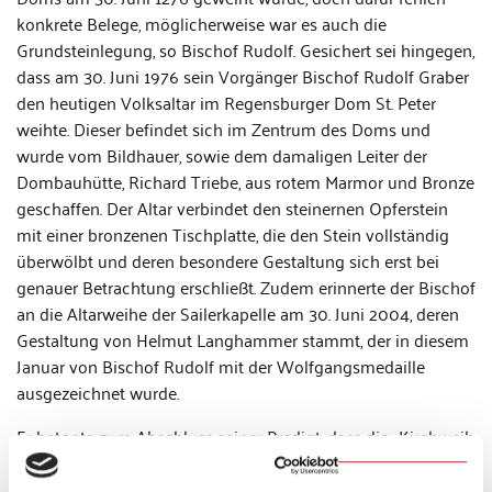
konkrete Belege, möglicherweise war es auch die
Grundsteinlegung, so Bischof Rudolf. Gesichert sei hingegen,
dass am 30. Juni 1976 sein Vorgänger Bischof Rudolf Graber
den heutigen Volksaltar im Regensburger Dom St. Peter
weihte. Dieser befindet sich im Zentrum des Doms und
wurde vom Bildhauer, sowie dem damaligen Leiter der
Dombauhütte, Richard Triebe, aus rotem Marmor und Bronze
geschaffen. Der Altar verbindet den steinernen Opferstein
mit einer bronzenen Tischplatte, die den Stein vollständig
überwölbt und deren besondere Gestaltung sich erst bei
genauer Betrachtung erschließt. Zudem erinnerte der Bischof
an die Altarweihe der Sailerkapelle am 30. Juni 2004, deren
Gestaltung von Helmut Langhammer stammt, der in diesem
Januar von Bischof Rudolf mit der Wolfgangsmedaille
ausgezeichnet wurde.
Er betonte zum Abschluss seiner Predigt, dass die „Kirchweih
in Bayern seit jeher ein bedeutendes Fest ist“ und Anlass
gebe, für die schönen Kirchen im ganzen Bistum dankbar zu