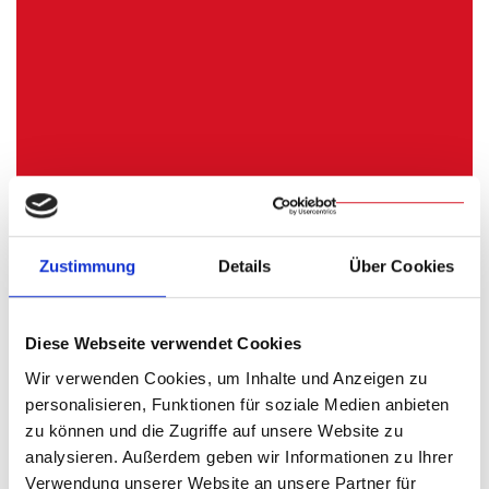
13.09.2026
|
HAUS WERDENFELS
●
Exerzitien / Auszeit
Zustimmung
Details
Über Cookies
Exerzitien auf den Straßen von
Regensburg
Diese Webseite verwendet Cookies
In den Exerzitien des Ignatius von Loyola geht es darum,
Wir verwenden Cookies, um Inhalte und Anzeigen zu
Gott zu finden.
personalisieren, Funktionen für soziale Medien anbieten
zu können und die Zugriffe auf unsere Website zu
Bei den Straßenexerzitien suchen wir Gott bevorzugt auf der
analysieren. Außerdem geben wir Informationen zu Ihrer
Straße – in unserem Fall auf den Straßen von Regensburg.
Verwendung unserer Website an unsere Partner für