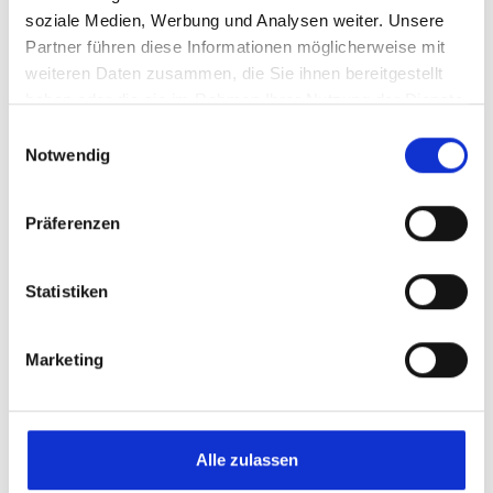
soziale Medien, Werbung und Analysen weiter. Unsere
Hier…
Partner führen diese Informationen möglicherweise mit
weiteren Daten zusammen, die Sie ihnen bereitgestellt
haben oder die sie im Rahmen Ihrer Nutzung der Dienste
gesammelt haben.
Einwilligungsauswahl
Notwendig
Präferenzen
Statistiken
Marketing
26.09.2026
|
GEISTLISCHES ZENTRUM IM KLOSTER DER
REDEMPTORISTEN, CHAM
●
Exerzitien / Auszeit
Alle zulassen
Einkehrtag in Cham - Geistliches Zentrum