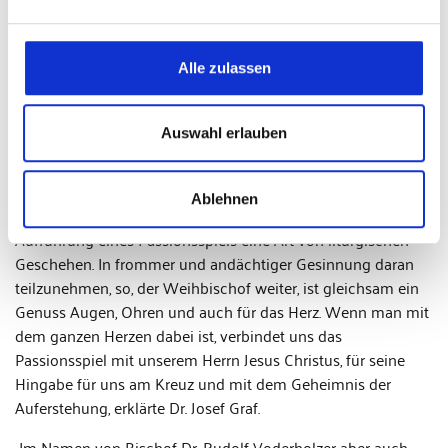
Mehr laden
Ein Passionsspiel, so der Weihbischof in seinem Grußwort,
ist eine Weise der Verkündigung des Evangeliums, bei dem
Alle zulassen
die Mitwirkenden gleichsam einbezogen werden in die
Darstellung des Leidens und Sterbens unseres Herrn Jesus
Auswahl erlauben
Christus. Dabei können sich die Darstellerinnen und
Darsteller, wie auch die Besucher durch ehrfürchtiges
Betrachten hineinbegeben in die szenische Darstellung der
Ablehnen
Texte aus den Passionsberichten der Evangelien. So ist die
Aufführung eines Passionsspiels eine Art von liturgischen
Geschehen. In frommer und andächtiger Gesinnung daran
teilzunehmen, so, der Weihbischof weiter, ist gleichsam ein
Genuss Augen, Ohren und auch für das Herz. Wenn man mit
dem ganzen Herzen dabei ist, verbindet uns das
Passionsspiel mit unserem Herrn Jesus Christus, für seine
Hingabe für uns am Kreuz und mit dem Geheimnis der
Auferstehung, erklärte Dr. Josef Graf.
Im Namen von Bischof Dr. Rudolf Voderholzer aber auch