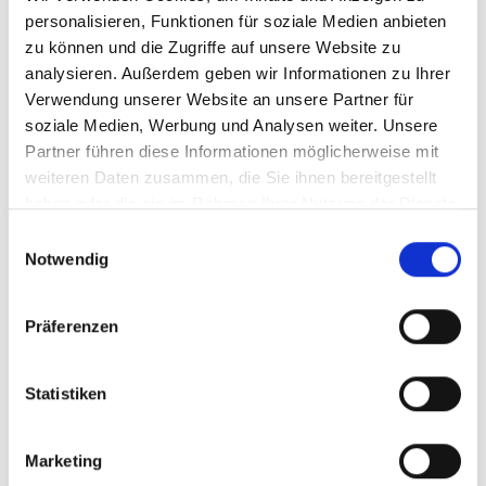
personalisieren, Funktionen für soziale Medien anbieten
Weihbischof Graf mit Günther Schlagbauer.
zu können und die Zugriffe auf unsere Website zu
analysieren. Außerdem geben wir Informationen zu Ihrer
Verwendung unserer Website an unsere Partner für
soziale Medien, Werbung und Analysen weiter. Unsere
Partner führen diese Informationen möglicherweise mit
weiteren Daten zusammen, die Sie ihnen bereitgestellt
haben oder die sie im Rahmen Ihrer Nutzung der Dienste
gesammelt haben.
Einwilligungsauswahl
Notwendig
Präferenzen
Auch Manfred Weber, Mitglied des Europäischen
Statistiken
Parlaments war zur Premiere gekommen.
Marketing