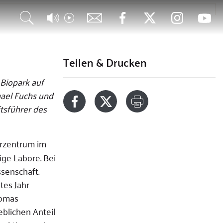
nder Einblick in die Welt der Gentechnik für den Bischof
ngst keine
iencefiction mehr
Teilen & Drucken
 Biopark auf
hael Fuchs und
tsführer des
erzentrum im
ige Labore. Bei
senschaft.
tes Jahr
homas
blichen Anteil