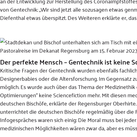
an der Entwicklung zur Herstellung des Coronaimpfstoffe
von Gentechnik: „Wir sind jetzt alle sozusagen etwas genm
Diefenthal etwas überspitzt. Des Weiteren erklärte er, da
Pastoralreise im Dekanat Regensburg am 15. Februar 2023,
Der perfekte Mensch – Gentechnik ist keine S
Kritische Fragen der Gentechnik wurden ebenfalls fachlic
Designerbabies oder die Altersforschung. Im Gegensatz zu
möglich. Es wurde auch über das Thema der Medizinethik di
Optimierungen“ keine Sciencefiction mehr. Mit diesen med
deutschen Bischöfe, erklärte der Regensburger Oberhirte.
unterrichtet die deutschen Bischöfe regelmäßig über die 
Infogespräches waren sich einig: Die Moral muss bei jed
medizinischen Möglichkeiten wären zwar da, aber es müs