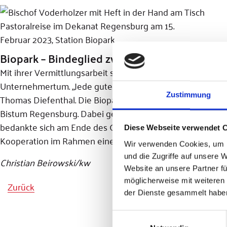
Pastoralreise im Dekanat Regensburg am 15.
Februar 2023, Station Biopark
Biopark – Bindeglied zwischen Wissenschaf
Mit ihrer Vermittlungsarbeit sieht sich der Biopark als 
Unternehmertum. „Jede gute Idee braucht auch finanzielle
Zustimmung
Thomas Diefenthal. Die Biopark GmbH betreut viele Firme
Bistum Regensburg. Dabei geht es vor allem um den gesun
bedankte sich am Ende des Gesprächs bei Dr. Thomas Dief
Diese Webseite verwendet 
Kooperation im Rahmen eines Symposiums über verschied
Wir verwenden Cookies, um I
und die Zugriffe auf unsere 
Christian Beirowski/kw
Website an unsere Partner fü
möglicherweise mit weiteren
Zurück
der Dienste gesammelt habe
Einwilligungsauswahl