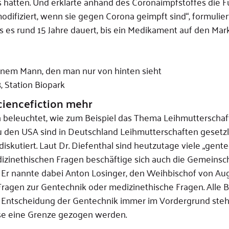
s hatten. Und erklärte anhand des Coronaimpfstoffes die 
odifiziert, wenn sie gegen Corona geimpft sind“, formulier
ss es rund 15 Jahre dauert, bis ein Medikament auf den Ma
 Station Biopark
ciencefiction mehr
h beleuchtet, wie zum Beispiel das Thema Leihmutterschaf
 den USA sind in Deutschland Leihmutterschaften gesetzli
skutiert. Laut Dr. Diefenthal sind heutzutage viele „gent
izinethischen Fragen beschäftige sich auch die Gemeinsch
 Er nannte dabei Anton Losinger, den Weihbischof von Aug
Fragen zur Gentechnik oder medizinethische Fragen. Alle B
er Entscheidung der Gentechnik immer im Vordergrund steh
se eine Grenze gezogen werden.