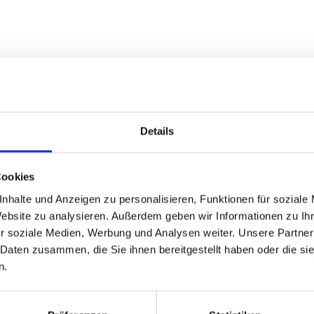
t und Unternehmertum
Bindeglied zwischen der forschenden Wissenschaft und dem
 Unterstützung um sie auf den Markt zu bringen“, so Gesch
Details
n im ganzen Bistum Regensburg und kooperiert auch mit d
dheitstechnischen Bereich der Pflege. Bischof Rudolf Vo
enthal für den spannenden Einblick in die Medizinwelt un
Cookies
ene Fragen der Medizinethik an.
nhalte und Anzeigen zu personalisieren, Funktionen für soziale
Website zu analysieren. Außerdem geben wir Informationen zu I
r soziale Medien, Werbung und Analysen weiter. Unsere Partner
 Daten zusammen, die Sie ihnen bereitgestellt haben oder die s
n.