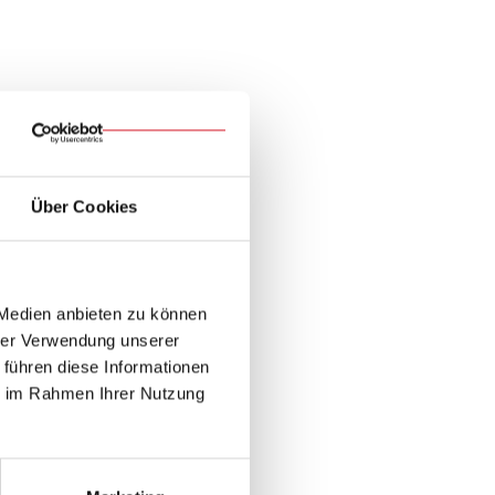
äftsführer Dr.
Über Cookies
er Caritas im
derholzer
d bot ihm eine
 Medien anbieten zu können
hrer Verwendung unserer
 führen diese Informationen
ie im Rahmen Ihrer Nutzung