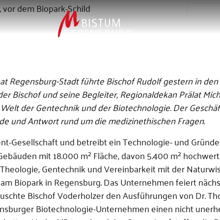
Spanne
Lä
Sc
nat Regensburg-Stadt führte Bischof Rudolf gestern in den
r Bischof und seine Begleiter, Regionaldekan Prälat Mic
 Welt der Gentechnik und der Biotechnologie. Der Geschäf
Rede und Antwort rund um die medizinethischen Fragen.
t-Gesellschaft und betreibt ein Technologie- und Gründ
i Gebäuden mit 18.000 m² Fläche, davon 5.400 m² hochwert
Theologie, Gentechnik und Vereinbarkeit mit der Naturwis
 am Biopark in Regensburg. Das Unternehmen feiert nächs
 lauschte Bischof Voderholzer den Ausführungen von Dr. T
gensburger Biotechnologie-Unternehmen einen nicht unerhe