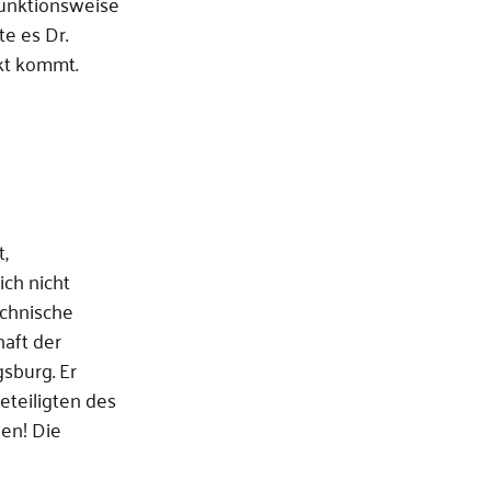
Funktionsweise
te es Dr.
rkt kommt.
t,
ch nicht
echnische
aft der
sburg. Er
eteiligten des
en! Die