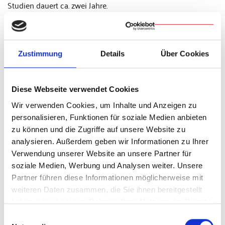
Studien dauert ca. zwei Jahre.
Alexander Probst, Mitglied im Aufarbeitungsgremium,
ergänzte: „Wir hatten zu Beginn der Verhandlungen klare
Forderungen. Dabei ging es unter anderem um
Zustimmung
Details
Über Cookies
Therapiemöglichkeiten, Studie und monetäre
Anerkennungs-Leistung, um teilweise traumatisierten
Betroffenen zu helfen.“
Diese Webseite verwendet Cookies
Peter Schmitt, Mitglied im Aufarbeitungsgremium, sagte:
Wir verwenden Cookies, um Inhalte und Anzeigen zu
„Nach Jahren des Stillstands haben wir innerhalb eines
personalisieren, Funktionen für soziale Medien anbieten
relativ kurzen Zeitraums eine Lösung gefunden, die von allen
zu können und die Zugriffe auf unsere Website zu
Beteiligten gemeinsam getragen wird. Ein besonderes
analysieren. Außerdem geben wir Informationen zu Ihrer
Zeichen war es für die Betroffenen, dass Bischof Dr. Rudolf
Verwendung unserer Website an unsere Partner für
Voderholzer an allen Sitzungen teilgenommen hat und zu
soziale Medien, Werbung und Analysen weiter. Unsere
jeder Zeit an einer gerechten Gesamtlösung interessiert war.
Partner führen diese Informationen möglicherweise mit
Jetzt gilt es, die Beschlüsse umzusetzen.“
weiteren Daten zusammen, die Sie ihnen bereitgestellt
haben oder die sie im Rahmen Ihrer Nutzung der Dienste
Im Januar hatte Rechtsanwalt Ulrich Weber, der vom Bistum
gesammelt haben.
Einwilligungsauswahl
Regensburg beauftragt wurde, die Missbrauchsfälle bei den