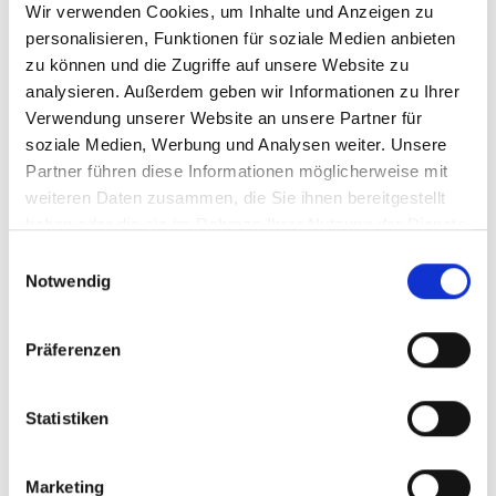
„Das Leid der Menschen verschwindet ja leider nicht, nur weil
Wir verwenden Cookies, um Inhalte und Anzeigen zu
niemand hinschaut. Die Budgetkürzungen bei der
personalisieren, Funktionen für soziale Medien anbieten
Entwicklungshilfe verschärfen die Situation in vielen
zu können und die Zugriffe auf unsere Website zu
Ländern dramatisch. Daher sind wir umso dankbarer um die
analysieren. Außerdem geben wir Informationen zu Ihrer
Unterstützung seitens unserer Spenderinnen und Spender,
Verwendung unserer Website an unsere Partner für
die uns die Hilfe vor Ort ermöglichen. Sie stehen fest an der
soziale Medien, Werbung und Analysen weiter. Unsere
Seite der Ärmsten und zeigen dadurch, dass das weltweite
Partner führen diese Informationen möglicherweise mit
Netzwerk der Kirche nach wie vor trägt.“
weiteren Daten zusammen, die Sie ihnen bereitgestellt
haben oder die sie im Rahmen Ihrer Nutzung der Dienste
Text: missio München
gesammelt haben.
Einwilligungsauswahl
Notwendig
(sig)
Teilen & Drucken
Präferenzen
Statistiken
Marketing