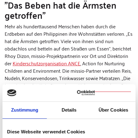
"Das Beben hat die Ärmsten
getroffen"
Mehr als hunderttausend Menschen haben durch die
Erdbeben auf den Philippinen ihre Wohnstätten verloren. „Es
hat die Ärmsten getroffen. Viele von ihnen sind nun
obdachlos und betteln auf den Straßen um Essen“, berichtet
Rhoy Dizon, missio-Projektpartnerin vor Ort und Direktorin
der
Kinderschutzorganisation ANCE
, Action for Nurturing
Children and Environment. Die missio-Partner verteilen Reis,
Nudeln, Konservendosen, Trinkwasser sowie Matratzen. „Die
Lage ist desolat: Kein Strom, kaum Nahrungsmittel vor Ort
und so viele Verzweifelte“, berichtet Dizon.
missio München finanziert die Akuthilfe für die
Zustimmung
Details
Über Cookies
Erdbebenopfer mit 30.000 Euro. „Es ist folgenschwer, wenn
Katastrophen wie diese nur noch ein kurzes Schlaglicht in
den Nachrichten sind und dann gleich wieder in
Diese Webseite verwendet Cookies
Vergessenheit geraten“, sagt Monsignore Wolfgang Huber.