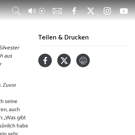
Teilen & Drucken
ilvester
ch aus
r
. Zuvor
ch seine
fen, auch
: „Was gibt
sönlich habe
ein sehr