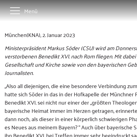
Menü
München(KNA), 2. Januar 2023
Ministerpräsident Markus Söder (CSU) wird am Donnerst
verstorbenen Benedikt XVI. nach Rom fliegen. Mit dabei 
Gesellschaft und Kirche sowie von den bayerischen Ge
Journalisten.
„Also all diejenigen, die eine besondere Verbindung zum
hatte sich Söder in das in der Hofkapelle der Münchne
Benedikt XVI. sei nicht nur einer der „größten Theolog
bayerische Heimat immer im Herzen getragen, erinnerte 
dann noch, als dieser in einer körperlich schwierigen P
es Neues aus meinem Bayern? “ Auch über bayerische Spe
ihn Benedikt XVI. bei Treffen immer sehr beeindruckt,sag