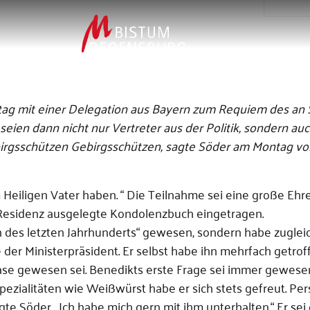
ag mit einer Delegation aus Bayern zum Requiem des an S
seien dann nicht nur Vertreter aus der Politik, sondern au
birgsschützen Gebirgsschützen, sagte Söder am Montag vo
 Heiligen Vater haben. “ Die Teilnahme sei eine große Ehre
r Residenz ausgelegte Kondolenzbuch eingetragen.
en des letzten Jahrhunderts“ gewesen, sondern habe zuglei
der Ministerpräsident. Er selbst habe ihn mehrfach getrof
hase gewesen sei. Benedikts erste Frage sei immer gewesen
zialitäten wie Weißwürst habe er sich stets gefreut. Per
te Söder. „Ich habe mich gern mit ihm unterhalten.“ Er sei 