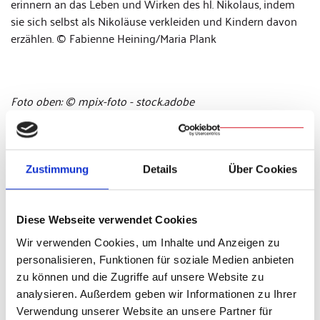
erinnern an das Leben und Wirken des hl. Nikolaus, indem
sie sich selbst als Nikoläuse verkleiden und Kindern davon
erzählen. © Fabienne Heining/Maria Plank
Foto oben: © mpix-foto - stock.adobe
Foto Nikolaus links: © Fabienne Heining, Foto Nikolaus
rechts: © Maria Plank
Text/Audio: Jacinta Rössler
(jr)
Zustimmung
Details
Über Cookies
Weitere Infos
Diese Webseite verwendet Cookies
Wir verwenden Cookies, um Inhalte und Anzeigen zu
personalisieren, Funktionen für soziale Medien anbieten
zu können und die Zugriffe auf unsere Website zu
Weitere Radiobeiträge der Bischöflichen Presse-
analysieren. Außerdem geben wir Informationen zu Ihrer
und Medienabteilung finden sich in der
Verwendung unserer Website an unsere Partner für
Mediathek
.