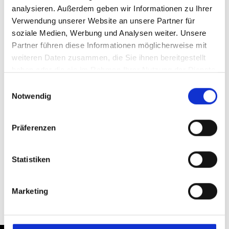
analysieren. Außerdem geben wir Informationen zu Ihrer
Verwendung unserer Website an unsere Partner für
Text: Kunstsammlungen des Bistums Regensburg
soziale Medien, Werbung und Analysen weiter. Unsere
Video: Thomas Oberst
Partner führen diese Informationen möglicherweise mit
weiteren Daten zusammen, die Sie ihnen bereitgestellt
(to)
haben oder die sie im Rahmen Ihrer Nutzung der Dienste
gesammelt haben.
Einwilligungsauswahl
Teilen & Drucken
Notwendig
Präferenzen
Statistiken
Zurück
Marketing