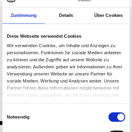
Vätergemeinschaften e.V.
Bildunterschrift: (v.l.n.r.: Dr. Christian Schulz, Wolfgang Eimer,
Alois Lukas, Jürgen Josef Eckl)
Zustimmung
Details
Über Cookies
Diese Webseite verwendet Cookies
Teilen & Drucken
Wir verwenden Cookies, um Inhalte und Anzeigen zu
personalisieren, Funktionen für soziale Medien anbieten
zu können und die Zugriffe auf unsere Website zu
analysieren. Außerdem geben wir Informationen zu Ihrer
Verwendung unserer Website an unsere Partner für
soziale Medien, Werbung und Analysen weiter. Unsere
Zurück
Partner führen diese Informationen möglicherweise mit
weiteren Daten zusammen, die Sie ihnen bereitgestellt
haben oder die sie im Rahmen Ihrer Nutzung der Dienste
gesammelt haben.
Einwilligungsauswahl
Notwendig