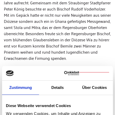
Jahre aufrecht. Gemeinsam mit dem Straubinger Stadtpfarrer
Peter König besuchte er auch Bischof Rudolf Voderholzer.
Mit im Gepäck hatte er nicht nur viele Neuigkeiten aus seiner
Diözese sondern auch ein in Ghana gefertigtes Messgewand,
samt Stola und Mitra, das er dem Regensburger Oberhirten
überreichte. Besonders freute sich der Regensburger Bischof,
vom blühenden Glaubensleben in der Diözese Wa zu hören:
erst vor Kurzem konnte Bischof Bemile zwei Männer zu
Priestern weihen und rund hundert Jugendlichen und
Erwachsenen die Firmung spenden.
Ein ganz anderes Leben:
Straubinger Grundschüler sind
Zustimmung
Details
Über Cookies
neugierig
Am Morgen hatte Bischof Bemile bereits die Dritt- und
Diese Webseite verwendet Cookies
Viertklässler der Straubinger Grundschule St. Josef besucht,
Wir verwenden Cookies, um Inhalte und Anzeigen zu