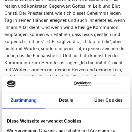
realen und konkreten Gegenwart Gottes im Leib und Blut
Christi. Der Priester sieht, wie sich dieses Geheimnis jeden
Tag in seinen Händen ereignet; und auch ihr erlebt es, wenn
ihr am Altar dient. Und wenn wir die heilige Kommunion
empfangen, können wir erfahren, dass Jesus geistlich und
körperlich „mit uns“ ist. Er sagt zu dir: „Ich bin mit dir“, aber
nicht mit Worten, sondern in jener Tat, in jenem Zeichen der
Liebe, das die Eucharistie ist. Und auch du kannst bei der
Kommunion zum Herrn Jesus sagen: „Ich bin mit dir“, nicht
mit Worten, sondern mit deinem Herzen und deinem Leib,
mit deiner Liebe. Gerade dank der Tatsache, dass er mit uns
ist, können auch wir wirklich mit ihm sein.
Und dies, liebe Jungen und Mädchen, ist das Entscheidende!
Zustimmung
Details
Über Cookies
Ich hoffe, dass ich mich verständlich machen kann: Das „mit
dir“ Jesu wird dank seiner Liebe zu meinem, zu deinem, zu
unserem „mit dir“, das wir den anderen schenken können.
Diese Webseite verwendet Cookies
Auf diese Weise können wir sein Gebot erfüllen: „Liebt
einander, wie ich euch geliebt habe“. Wenn du als Ministrant,
Wir verwenden Cookies, um Inhalte und Anzeigen zu