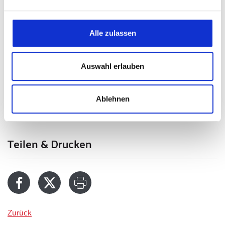
seiner Liebe zu sein, Diener seines verwundeten Herzens, das
unsere Wunden heilt, das uns vor dem Tod rettet, das uns
das ewige Leben schenkt.
Alle zulassen
Danke, liebe junge Freunde! Und einen guten Weg
zusammen mit Jesus!
Auswahl erlauben
Text: vatican.va
Ablehnen
(kw)
Teilen & Drucken
Zurück