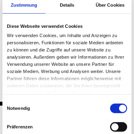
Zustimmung
Details
Über Cookies
(to)
Teilen & Drucken
Diese Webseite verwendet Cookies
Wir verwenden Cookies, um Inhalte und Anzeigen zu
personalisieren, Funktionen für soziale Medien anbieten
zu können und die Zugriffe auf unsere Website zu
analysieren. Außerdem geben wir Informationen zu Ihrer
Verwendung unserer Website an unsere Partner für
Zurück
soziale Medien, Werbung und Analysen weiter. Unsere
Partner führen diese Informationen möglicherweise mit
weiteren Daten zusammen, die Sie ihnen bereitgestellt
haben oder die sie im Rahmen Ihrer Nutzung der Dienste
gesammelt haben.
Einwilligungsauswahl
Notwendig
Nachrichten
Präferenzen