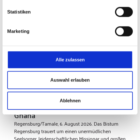
Statistiken
Marketing
Alle zulassen
Auswahl erlauben
Zum Tod von Pfarrer Josef Renner
Ablehnen
Brückenbauer und Missionar in
Ghana
Regensburg/Tamale, 6. August 2026. Das Bistum
Regensburg trauert um einen unermüdlichen
Seelsorger, leidenschaftlichen Missionar und großen