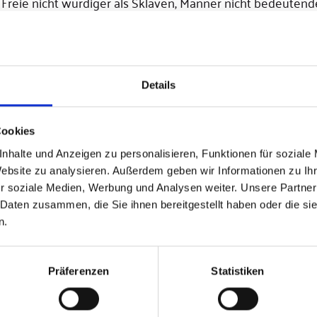
 Freie nicht würdiger als Sklaven, Männer nicht bedeutende
en, kein „unwertes“ oder „unnützes“ Leben. Aus dieser Bot
– von der Empfängnis bis zum Tod. Vor Gott hat jedes Lebe
Details
Cookies
nhalte und Anzeigen zu personalisieren, Funktionen für soziale
Website zu analysieren. Außerdem geben wir Informationen zu I
r soziale Medien, Werbung und Analysen weiter. Unsere Partner
 Daten zusammen, die Sie ihnen bereitgestellt haben oder die s
n.
Präferenzen
Statistiken