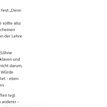
 fest: „Denn
 sollte also
scheinen
on der Lehre
 „Söhne
Sklaven und
 nicht darum,
se Würde
ttet – eben
en.
fen (vgl.
n anderer –