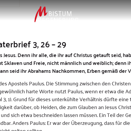
terbrief 3, 26 – 29
Jesus. Denn ihr alle, die ihr auf Christus getauft seid, hab
 Sklaven und Freie, nicht männlich und weiblich; denn ih
rt, dann seid ihr Abrahams Nachkommen, Erben gemäß der 
ief des Apostels Paulus. Die Stimmung zwischen den Christen
ngewöhnlich harte Worte nutzt Paulus, wenn er etwa die A
l 3, 1). Grund für dieses unterkühlte Verhältnis dürfte eine
igkeit darüber, ob Heiden, die zum Glauben an Jesus Chris
nd sich etwa beschneiden lassen müssen. Ein Teil der 
ndbar. Anders Paulus: Er war der Überzeugung, dass für die
icht gelten sollten.