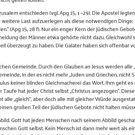
usalem entschieden (vgl. Apg 15, 1 –29). Die Apostel legten
e weitere Last aufzuerlegen als diese notwendigen Dinge:
n.“ (Apg 15, 28 f). Nur ein enger Kern der jüdischen Gebote
chneidung der Männer etwa gehörte nicht dazu. Gleichwohl 
il überzeugt zu haben. Die Galater haben sich offenbar v
stlichen Gemeinde. Durch den Glauben an Jesus werden alle
Gemeinde, in der es nicht mehr „Juden und Griechen, nicht 
Paulus keiner blinden Gleichmacherei das Wort. Ihm geht es
der Taufe hat jeder Christ selbst „Christus angezogen“. Die
t alle „gleich“, aber doch alle mit gleicher Würde ausgesta
 einen großen Teil der jüdischen Gebote nicht halten müss
bild. Gott hat jeden Menschen nach seinem Abbild geschaf
nschen Gott selbst. Kein Mensch ist dann mehr wert als ei