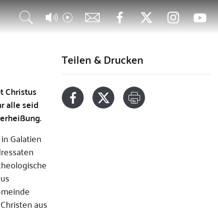
Teilen & Drucken
t Christus
r alle seid
Verheißung.
 in Galatien
dressaten
 theologische
tus
Gemeinde
 Christen aus