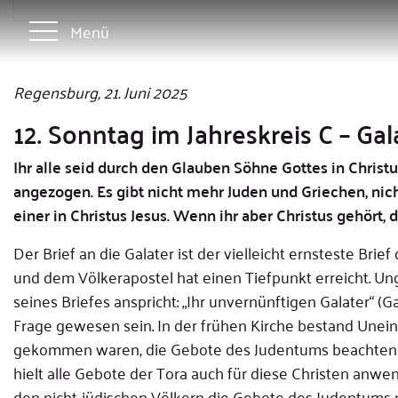
Menü
Regensburg, 21. Juni 2025
12. Sonntag im Jahreskreis C – Gala
Ihr alle seid durch den Glauben Söhne Gottes in Christus 
angezogen. Es gibt nicht mehr Juden und Griechen, nicht
einer in Christus Jesus. Wenn ihr aber Christus gehö
Der Brief an die Galater ist der vielleicht ernsteste Br
und dem Völkerapostel hat einen Tiefpunkt erreicht. U
seines Briefes anspricht: „Ihr unvernünftigen Galater“ (Ga
Frage gewesen sein. In der frühen Kirche bestand Unein
gekommen waren, die Gebote des Judentums beachten u
hielt alle Gebote der Tora auch für diese Christen anwe
den nicht-jüdischen Völkern die Gebote des Judentums n