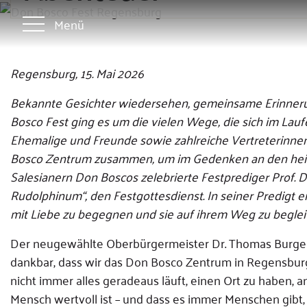
Menü
Regensburg, 15. Mai 2026
Bekannte Gesichter wiedersehen, gemeinsame Erinneru
Bosco Fest ging es um die vielen Wege, die sich im Lau
Ehemalige und Freunde sowie zahlreiche Vertreterinnen 
Bosco Zentrum zusammen, um im Gedenken an den heil
Salesianern Don Boscos zelebrierte Festprediger Prof. Dr
Rudolphinum“, den Festgottesdienst. In seiner Predigt e
mit Liebe zu begegnen und sie auf ihrem Weg zu beglei
Der neugewählte Oberbürgermeister Dr. Thomas Burger s
dankbar, dass wir das Don Bosco Zentrum in Regensburg 
nicht immer alles geradeaus läuft, einen Ort zu haben,
Mensch wertvoll ist – und dass es immer Menschen gibt,