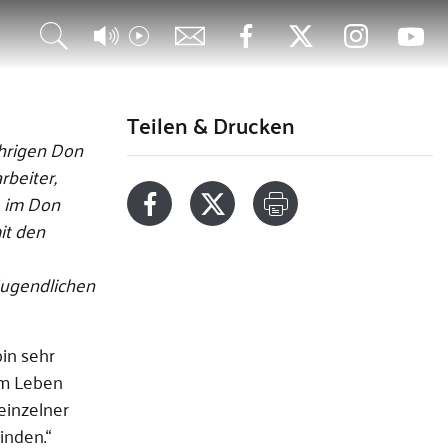
Teilen & Drucken
hrigen Don
rbeiter,
, im Don
it den
 Jugendlichen
in sehr
im Leben
einzelner
inden.“