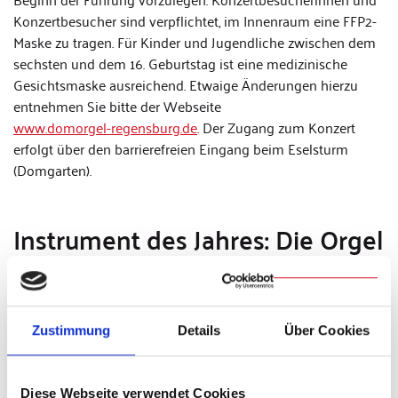
Konzertbesucher sind verpflichtet, im Innenraum eine FFP2-
Maske zu tragen. Für Kinder und Jugendliche zwischen dem
sechsten und dem 16. Geburtstag ist eine medizinische
Gesichtsmaske ausreichend. Etwaige Änderungen hierzu
entnehmen Sie bitte der Webseite
www.domorgel-regensburg.de
. Der Zugang zum Konzert
erfolgt über den barrierefreien Eingang beim Eselsturm
(Domgarten).
Instrument des Jahres: Die Orgel
Die Landes-Musikräte der deutschen Bundesländer wählen
alljährlich ein Instrument zum „Instrument des Jahres“, das
dann ein Jahr lang besonders im Interesse der Öffentlichkeit
Zustimmung
Details
Über Cookies
stehen soll. 2021 ist dies die Orgel. Die Orgel wird wegen
ihres prächtigen Äußeren und ihres gewaltigen Klanges oft
als „Königin der Instrumente“ bezeichnet. Sie ist das größte
Diese Webseite verwendet Cookies