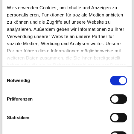
aller Musikinstrumente, das tiefste und höchste, das lauteste
und leiseste. Deutschland zählt zu den wichtigsten Ländern
Wir verwenden Cookies, um Inhalte und Anzeigen zu
für die Weiterentwicklung des Orgelbaus und der
personalisieren, Funktionen für soziale Medien anbieten
Orgelmusik weltweit. Beides wurde vor drei Jahren von der
zu können und die Zugriffe auf unsere Website zu
UNESCO als Immaterielles Kulturerbe der Menschheit
analysieren. Außerdem geben wir Informationen zu Ihrer
anerkannt. Gründe genug, die Orgel ein Jahr lang in all ihrer
Verwendung unserer Website an unsere Partner für
Vielfalt in Liturgie und Konzert zu feiern. Leider machte die
soziale Medien, Werbung und Analysen weiter. Unsere
Corona-Pandemie den angedachten Aktionen in vielfacher
Partner führen diese Informationen möglicherweise mit
Hinsicht einen Strich durch die Rechnung, und so konnten
weiteren Daten zusammen, die Sie ihnen bereitgestellt
viele Konzerte und Infoveranstaltungen wie z.B. „Orgel-
haben oder die sie im Rahmen Ihrer Nutzung der Dienste
Schnuppertage“ nicht stattfinden.
gesammelt haben.
Einwilligungsauswahl
Notwendig
Titelbild: © Michael Vogl
Präferenzen
Teilen & Drucken
Statistiken