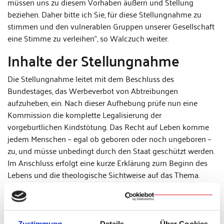
müssen uns zu diesem Vorhaben äußern und Stellung
beziehen. Daher bitte ich Sie, für diese Stellungnahme zu
stimmen und den vulnerablen Gruppen unserer Gesellschaft
eine Stimme zu verleihen“, so Walczuch weiter.
Inhalte der Stellungnahme
Die Stellungnahme leitet mit dem Beschluss des
Bundestages, das Werbeverbot von Abtreibungen
aufzuheben, ein. Nach dieser Aufhebung prüfe nun eine
Kommission die komplette Legalisierung der
vorgeburtlichen Kindstötung. Das Recht auf Leben komme
jedem Menschen – egal ob geboren oder noch ungeboren –
zu, und müsse unbedingt durch den Staat geschützt werden.
Im Anschluss erfolgt eine kurze Erklärung zum Beginn des
Lebens und die theologische Sichtweise auf das Thema.
Auch Sonderfälle wie eine Abtreibung bei
lebensbedrohlichen Situationen oder Vergewaltigung der
Schwangeren finden Platz in der Positionierung. Die
Stellungnahme schließt mit Forderungen an den
Zustimmung
Details
Über Cookies