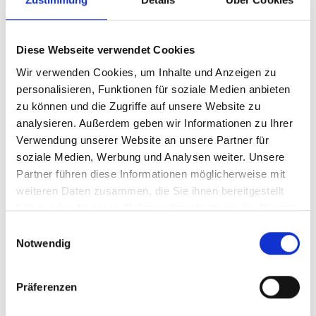
Gesetzgeber, „staatliche sowie kirchliche Beratungsstellen
künftig langfristig finanziell und organisatorisch“ zu
unterstützen. Es müsse eine familienfreundliche Politik
Diese Webseite verwendet Cookies
betrieben werden, damit „eine Geburt nicht als
Wir verwenden Cookies, um Inhalte und Anzeigen zu
Karrierehindernis oder persönliche Belastung angesehen
personalisieren, Funktionen für soziale Medien anbieten
wird und es zum Schwangerschaftsabbruch immer eine
zu können und die Zugriffe auf unsere Website zu
konkret mögliche Alternative gibt“.
analysieren. Außerdem geben wir Informationen zu Ihrer
Verwendung unserer Website an unsere Partner für
Nach der Einarbeitung und Abstimmung über Änderungen
soziale Medien, Werbung und Analysen weiter. Unsere
wurde die Stellungnahme gegen Legalisierung von
Partner führen diese Informationen möglicherweise mit
Abtreibung mit einer breiten Mehrheit beschlossen.
weiteren Daten zusammen, die Sie ihnen bereitgestellt
haben oder die sie im Rahmen Ihrer Nutzung der Dienste
Zur Stellungnahme
gesammelt haben.
Einwilligungsauswahl
Notwendig
Text: Noah Walczuch/mk
Präferenzen
Titelbild: © iStock.com/markgoddard