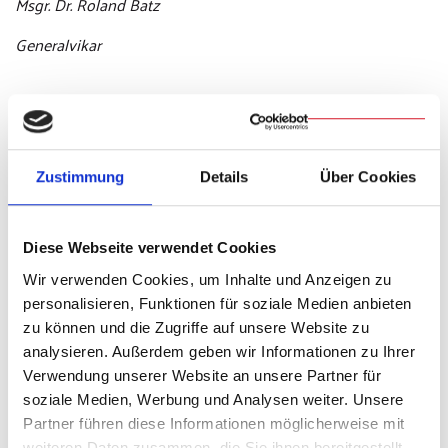
Msgr. Dr. Roland Batz
Generalvikar
(SSC)
Zustimmung
Details
Über Cookies
Weitere Infos
Diese Webseite verwendet Cookies
Wir verwenden Cookies, um Inhalte und Anzeigen zu
Alle Sterbemitteilungen finden Sie weiterhin
personalisieren, Funktionen für soziale Medien anbieten
unter
Bistum/Verstorbene Priester
zu können und die Zugriffe auf unsere Website zu
analysieren. Außerdem geben wir Informationen zu Ihrer
Verwendung unserer Website an unsere Partner für
Teilen & Drucken
soziale Medien, Werbung und Analysen weiter. Unsere
Partner führen diese Informationen möglicherweise mit
weiteren Daten zusammen, die Sie ihnen bereitgestellt