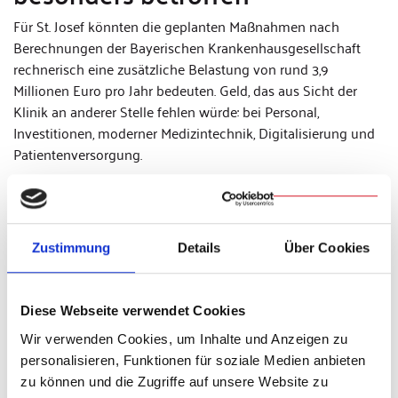
Für St. Josef könnten die geplanten Maßnahmen nach
Berechnungen der Bayerischen Krankenhausgesellschaft
rechnerisch eine zusätzliche Belastung von rund 3,9
Millionen Euro pro Jahr bedeuten. Geld, das aus Sicht der
Klinik an anderer Stelle fehlen würde: bei Personal,
Investitionen, moderner Medizintechnik, Digitalisierung und
Patientenversorgung.
Besonders betroffen sieht Prof. Pemmerl freigemeinnützige
Kliniken: „Sie erfüllen denselben Versorgungsauftrag wie
öffentliche Häuser, verfügen aber nicht über dieselben
Zustimmung
Details
Über Cookies
finanziellen Auffangnetze. In Regensburg ist das von
besonderer Bedeutung: Mehr als 60 Prozent der stationären
Gesundheitsversorgung in der Stadt werden von
Diese Webseite verwendet Cookies
freigemeinnützigen Trägern erbracht.“
Wir verwenden Cookies, um Inhalte und Anzeigen zu
Forderung nach verlässlicher
personalisieren, Funktionen für soziale Medien anbieten
Finanzierung
zu können und die Zugriffe auf unsere Website zu